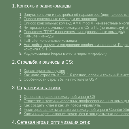
1.
Консоль и радиокоманды:
Запуск консоли и настройка её параметров (цвет, скорость и
Список консольных команд и их значения
Список консольных команд AMX mod X (неизвестные мног
Читерские консольные команды в CS и HL (не используйте 
Повышаем "FPS" и понижаем пинг (консольные команды)
Half-Life чит-коды
Half-Life: консольные команды
Настройка, запуск и сохранение конфига из консоли. Реда
конфига CS 1.6
Радиокоманды (через меню и через микрофон)
2.
Стрельба и разносы в CS:
Характеристика оружия
Как надо стрелять в CS 1.6 (разнос, спрей и точечный выст
Особенности стрельбы из пистолета USP
3.
Стратегии и тактики:
Основные правила командной игры в CS
Стратегии и тактики известных профессиональных команд C
Как создать клан и как им потом управлять...
Некоторые аспекты стратегии командной игры в Counter-Str
Картинки карт: названия точек, баз и зон (разметка по назв
4.
Сетевая игра и оптимизация сети: