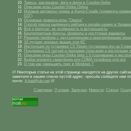
Триксы, распрыжки, баги и фичи в Counter-Strike
Описание игры Counter-Strike Online
Игровые автоматы теперь в Контр-Страйк (элементы комме
GO")
Основные правила игры "Омаха"
Способ поиска надёжного рейтинга онлайн казино в Украин
Всё о бонусах: их особенность и актуальность
Бездепозитные бонусы: форматы и доступные варианты
Решение проблем с двухъядерными и многоядерными проц
10 лучших игровых мышек для КС
Инструкция по установке CS Steam (установка игр на Стим
Поддержка CS патчей и программ (описания и инструкции п
Описание игры Counter-Strike beta 1.0 (скачивание и инстру
Выбор игрового смартфона или CDMA телефона для игр
О том как уменьшить пинг в Windows 7
/// Некоторые статьи на этой странице находятся на других сайта
заметили в нашем списке пустой адрес: просьба сообщите нам п
почте:
A-bad@ukr.net
///
Стартовая
;
О клане
;
Загрузка
;
Новости
;
Статьи
;
Ссыл