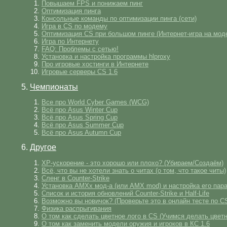
Повышаем FPS и понижаем пинг
Оптимизация пинга
Консольные команды по оптимизации пинга (сети)
Игра в CS по модему
Оптимизация CS при большом пинге (Интернет-игра на мод
Игра по Интернету
FAQ: Проблемы с сетью!
Установка и настройка программы hlproxy
Про игровые хостинги в Интернете
Игровые серверы CS 1.6
5.
Чемпионаты
Все про World Cyber Games (WCG)
Всё про Asus Winter Cup
Всё про Asus Spring Cup
Всё про Asus Summer Cup
Всё про Asus Autumn Cup
6.
Другое
XP-ускорение - это хорошо или плохо? (Убираем/Создаём)
Всё, что вы не хотели знать о читах (о том, что такое читы)
Сленг в Counter-Strike
Установка AMXx мод-а (или AMX mod) и настройка его пар
Список и история обновлений Counter-Strike и Half-Life
Возможно вы новичок? (Проверьте это в онлайн тесте по C
Физика распрыгивания
О том как сделать цветное лого в CS (Учимся делать цветн
О том как заменить модели оружия и игроков в КС 1.6