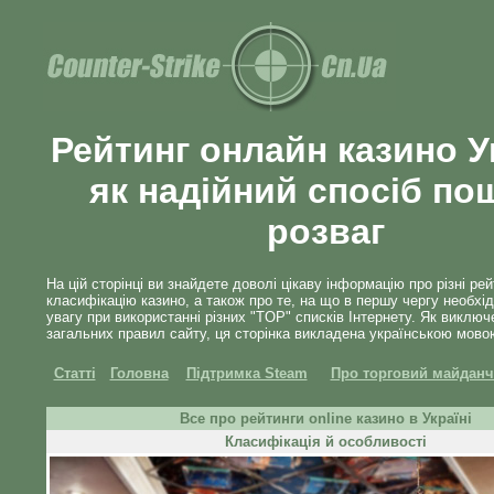
Рейтинг онлайн казино У
як надійний спосіб по
розваг
На цій сторінці ви знайдете доволі цікаву інформацію про різні рей
класифікацію казино, а також про те, на що в першу чергу необхі
увагу при використанні різних "TOP" списків Інтернету. Як виключ
загальних правил сайту, ця сторінка викладена українською мово
Статті
Головна
Підтримка Steam
Про торговий майданч
Все про рейтинги online казино в Україні
Класифікація й особливості