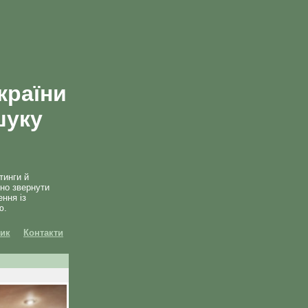
країни
шуку
тинги й
дно звернути
ення із
ю.
ик
Контакти