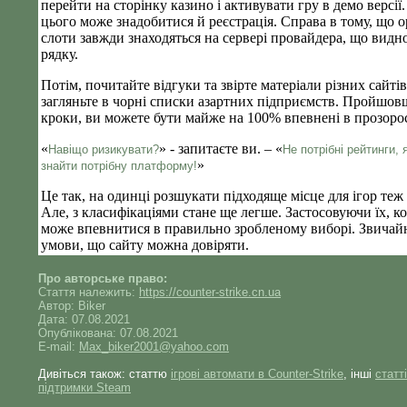
перейти на сторінку казино і активувати гру в демо версії
цього може знадобитися й реєстрація. Справа в тому, що о
слоти завжди знаходяться на сервері провайдера, що видн
рядку.
Потім, почитайте відгуки та звірте матеріали різних сайтів
загляньте в чорні списки азартних підприємств. Пройшовш
кроки, ви можете бути майже на 100% впевнені в прозорос
«
» - запитаєте ви. – «
Навіщо ризикувати?
Не потрібні рейтинги, 
»
знайти потрібну платформу!
Це так, на одинці розшукати підходяще місце для ігор те
Але, з класифікаціями стане ще легше. Застосовуючи їх, к
може впевнитися в правильно зробленому виборі. Звичайн
умови, що сайту можна довіряти.
Про авторське право:
Стаття належить:
https://counter-strike.cn.ua
Автор: Biker
Дата: 07.08.2021
Опублікована: 07.08.2021
E-mail:
Max_biker2001@yahoo.com
Дивіться також: статтю
ігрові автомати в Counter-Strike
, інші
статті
підтримки Steam