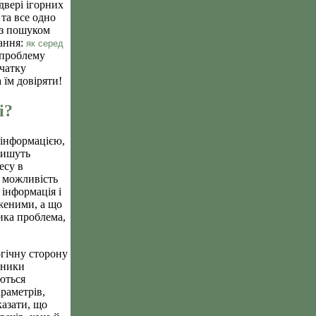
двері ігорних
 та все одно
із пошуком
ання:
як серед
проблему
чатку
 їм довіряти!
і?
 інформацією,
пишуть
есу в
 можливість
 інформація і
женими, а що
ика проблема,
гічну сторону
сники
ються
раметрів,
казати, що