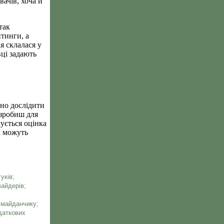
ачів, хоча й
так
йтинги, а
я склалася у
вці задають
бно дослідити
 зробиш для
ується оцінка
і можуть
уків;
вайдерів;
 майданчику;
даткових