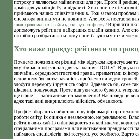
потроху з’являються майданчики для гри. Проте й раніше 
домів для українців були відкриті. Хоч вони не вітчизняні,
приймають наших співвітчизників. Тож загалом проблем 
оператора виникнути не повинно. Але все ж постає запит
Вирішити цю 
такого різноманіття знайти ідеальну платформу?
допоможуть рейтинги найкращих онлайн казино. Але спо
потрібно розібратися: на чому вони базуються та чи можна
Хто каже правду: рейтинги чи гравц
Почнемо поясненням різниці між відгуком користувача та
яку збирає професіонал для складання "ТОП-у". Відгуки 
звичайні, середньостатистичні гравці, предметами їх інтер
основному бувають: наявність проблем з виводом грошей,
здобути перемогу і зручність софта. Здавалось би, саме так
цікавить пошуковця. Проте відгуки часто бувають уперед
ще гірше — написаними на замовлення! Насправді це вел
адже такі дані викривлюють дійсність, обманюють.
Профі ж збирають найдетальнішу інформацію про техноло
роботи сайту. Їх оцінка є незалежною, не рекламною. Вла
рейтингових сайтів співпрацюють з аналітиками, користу
спеціальними програмами для відстеження правдивості па
наймають спеціалістів, які тестують усе особисто. Варто с