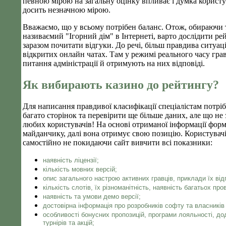
певною мірою на загальну оцінку впливає і думка користув
досить незначною мірою.
Вважаємо, що у всьому потрібен баланс. Отож, обираючи 
називаємий "Ігорний дім" в Інтернеті, варто дослідити ре
заразом почитати відгуки. До речі, більш правдива ситуаці
відкритих онлайн чатах. Там у режимі реального часу гра
питання адміністрації й отримують на них відповіді.
Як вибирають казино до рейтингу?
Для написання правдивої класифікації спеціалістам потрі
багато сторінок та перевірити ще більше даних, але що не
любих користувачів! На основі отриманої інформації форм
майданчику, далі вона отримує свою позицію. Користувач
самостійно не покидаючи сайт вивчити всі показники:
наявність ліцензії;
кількість мовних версій;
опис загального настрою активних гравців, приклади їх відг
кількість слотів, їх різноманітність, наявність багатьох про
наявність та умови демо версії;
достовірна інформація про розробників софту та власників
особливості бонусних пропозицій, програми лояльності, до
турнірів та акцій;