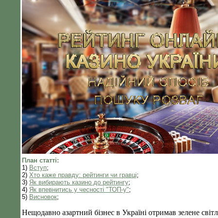
План статті:
1)
Вступ
;
2)
Хто каже правду: рейтинги чи гравці
;
3)
Як вибирають казино до рейтингу
;
4)
Як впевнитись у чесності "ТОП-у"
;
5)
Висновок
;
Нещодавно азартний бізнес в Україні отримав зелене світл