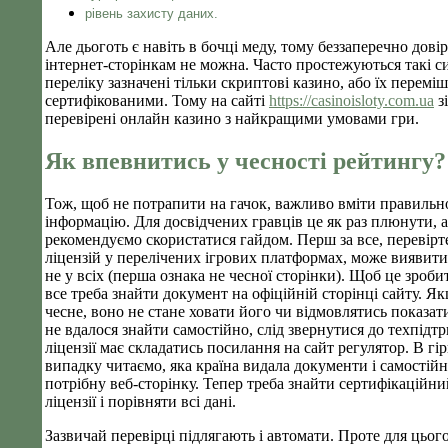
рівень захисту даних.
Але дьоготь є навіть в бочці меду, тому беззаперечно дові
інтернет-сторінкам не можна. Часто простежуються такі си
переліку зазначені тільки скриптові казино, або їх переміш
сертифікованими. Тому на сайті
https://casinoisloty.com.ua
з
перевірені онлайн казино з найкращими умовами гри.
Як впевнитись у чесності рейтингу?
Тож, щоб не потрапити на гачок, важливо вміти правильн
інформацію. Для досвідчених гравців це як раз плюнути, 
рекомендуємо скористатися гайдом. Перш за все, перевірт
ліцензій у перелічених ігрових платформах, може виявити
не у всіх (перша ознака не чесної сторінки). Щоб це зроби
все треба знайти документ на офіційній сторінці сайту. Я
чесне, воно не стане ховати його чи відмовлятись показат
не вдалося знайти самостійно, слід звернутися до техпідт
ліцензії має складатись посилання на сайт регулятор. В г
випадку читаємо, яка країна видала документи і самостій
потрібну веб-сторінку. Тепер треба знайти сертифікаційн
ліцензії і порівняти всі дані.
Зазвичай перевірці підлягають і автомати. Проте для цьог