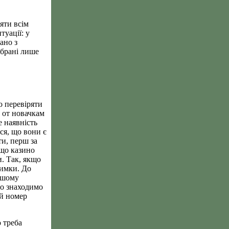
ряти всім
туації: у
ано з
ібрані лише
о перевіряти
а от новачкам
е наявність
ся, що вони є
ти, перш за
кщо казино
и. Так, якщо
римки. До
іршому
но знаходимо
ий номер
о треба