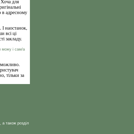
. Хоча для
ригінальні
о в адресному
. І наостанок,
и всі ці
ті закладу.
я можу і сам/а
ж можливо.
ористувач
о, тільки за
, а також розділ