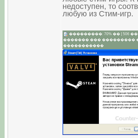
недоступен, то соот
любую из Стим-игр.
���������: 70% �� [ 506 �� 3
������� ��� ���������
�����������