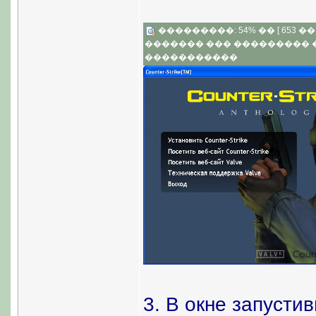
���������: 54% �� [ 653 �� 5
������� ��� ���������
�����������
3. В окне запусти