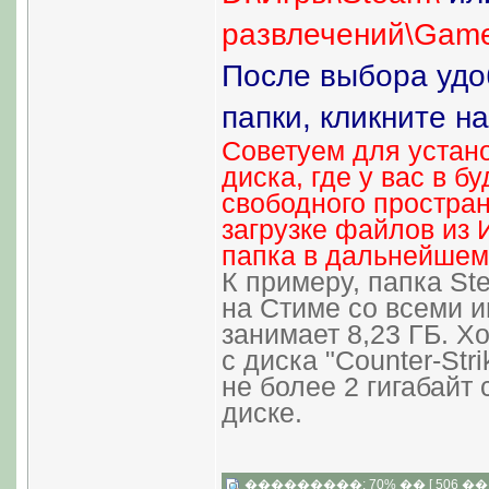
развлечений\Game
После выбора удо
папки, кликните н
Советуем для устано
диска, где у вас в 
свободного простран
загрузке файлов из 
папка в дальнейшем 
К примеру, папка St
на Стиме со всеми 
занимает 8,23 ГБ. Х
с диска "Counter-Str
не более 2 гигабайт
диске.
���������: 70% �� [ 506 �� 3