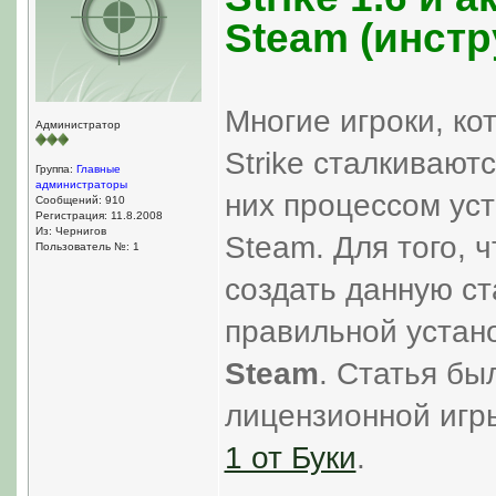
Steam (инстр
Многие игроки, ко
Администратор
Strike сталкивают
Группа:
Главные
администраторы
них процессом уст
Сообщений: 910
Регистрация: 11.8.2008
Из: Чернигов
Steam. Для того, 
Пользователь №: 1
создать данную ст
правильной устано
Steam
. Статья бы
лицензионной игр
1 от Буки
.