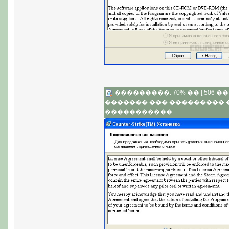
���������: 70% �� [ 506 �� 3
������� ��� ���������
�����������