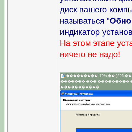
диск вашего компь
называться "
Обно
индикатор устано
На этом этапе ус
ничего не надо!
���������: 70% �� [ 506 �� 3
������� ��� ���������
�����������