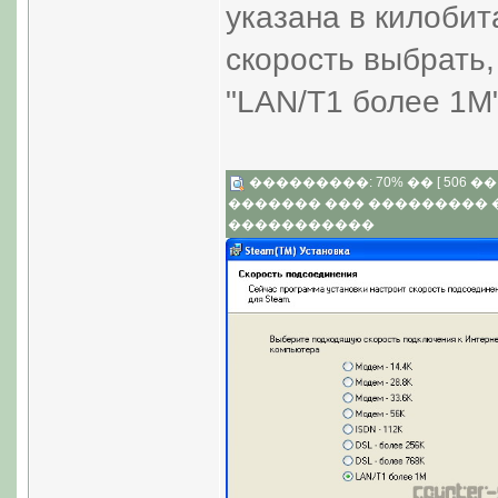
указана в килобита
скорость выбрать
"LAN/T1 более 1M"
���������: 70% �� [ 506 �� 3
������� ��� ���������
�����������