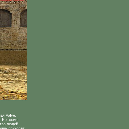
ая Valve,
. Во время
ство людей
мощь приходят