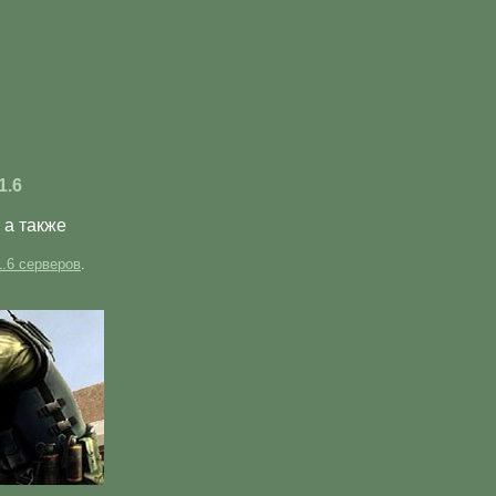
1.6
 а также
.6 серверов
.