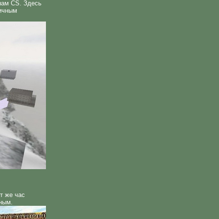
нам CS. Здесь
личным
т же час
ным.