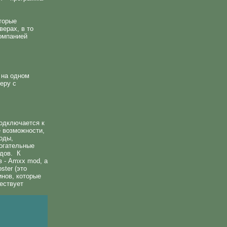
торые
ерах, в то
омпанией
 на одном
еру с
подключается к
е возможности,
оды,
огательные
дов. К
 - Amxx mod, а
ster (это
нов, которые
ествует