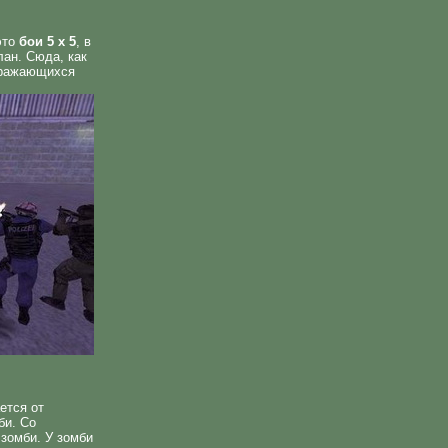
это
бои 5 х 5
, в
лан. Сюда, как
 сражающихся
ется от
би. Со
зомби. У зомби