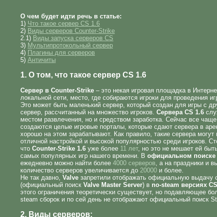
О чем будет идти речь в статье:
1)
Что такое сервер CS 1.6
2)
Виды серверов Counter-Strike
2.1)
Виды запуска серверов CS
3)
Мультипротокольный сервер
4)
Плагины для серверов
5)
Античиты
1. О том, что такое сервер CS 1.6
Сервер в Counter-Strike
– это некая игровая площадка в Интерне
локальной сети, место, где собираются игроки для проведения иг
Это может быть маленький сервер, который создан для игры с д
сервер, рассчитанный на множество игроков.
Сервера CS 1.6
слу
местом развлечения, но и средством заработка. Сейчас все чаще
создаются целые игровые порталы, которые сдают сервера в аре
хорошо на этом зарабатывают. Как правило, такие сервера могут
отличной настройкой и высокой популярностью среди игроков. Ст
что
Counter-Strike 1.6
уже более
11 лет
, но это не мешает ей быт
самых популярных игр нашего времени. В
официальном поиске
ежедневно можно найти более
4000 серверов
, а на праздники и 
количество серверов увеличивается до
20000
и более.
Не так давно,
Valve
запретили отображать официальную выдачу 
(официальный поиск
Valve Master Server
) в
no-steam версиях CS
этого ограничения теоретически существует, но подавляющее бо
steam сборок и по сей день не отображают официальный поиск S
2. Виды серверов: