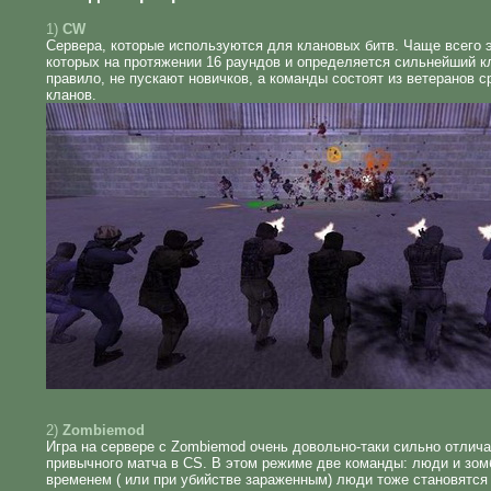
1)
CW
Сервера, которые используются для клановых битв. Чаще всего 
которых на протяжении 16 раундов и определяется сильнейший к
правило, не пускают новичков, а команды состоят из ветеранов
кланов.
2)
Zombiemod
Игра на сервере с Zombiemod очень довольно-таки сильно отлича
привычного матча в CS. В этом режиме две команды: люди и зом
временем ( или при убийстве зараженным) люди тоже становятся 