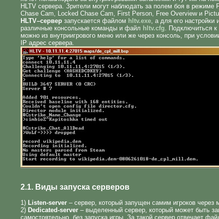
HLTV сервера. Зрители могут наблюдать за полем боя в режиме F
Chase Cam, Locked Chase Cam, First Person, Free Overview и Pictur
HLTV–сервер
запускается файлом
hltv.exe
, а для его настройки
различные консольные команды и файл
hltv.cfg
. Подключиться к
можно из внутриигрового меню или же через консоль, при условии
IP адрес сервера.
2.1. Виды запуска серверов
1)
Listen-server
– сервер, который запущен самим игроков через м
2)
Dedicated-server
– выделенный сервер, который может быть за
самостоятельно, без запуска игры. За такой сервер отвечает фай