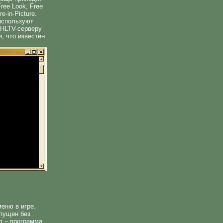
ree Look, Free
e-in-Picture.
 используют
 HLTV-серверу
, что известен
еню в игре.
пущен без
л – программа