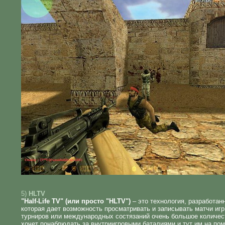
5)
HLTV
"Half-Life TV" (или просто "HLTV")
– это технология, разработанн
которая дает возможность просматривать и записывать матчи игр
турниров или международных состязаний очень большое количе
хочет понаблюдать за внутриигровыми баталиями и тут им на по