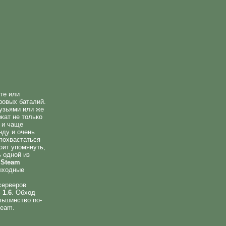
те или
ровых баталий.
рузьями или же
жат не только
 и чаще
нду и очень
 похвастаться
оит упомянуть,
ь одной из
 Steam
выходные
серверов
 1.6
. Обход
льшинство no-
team.