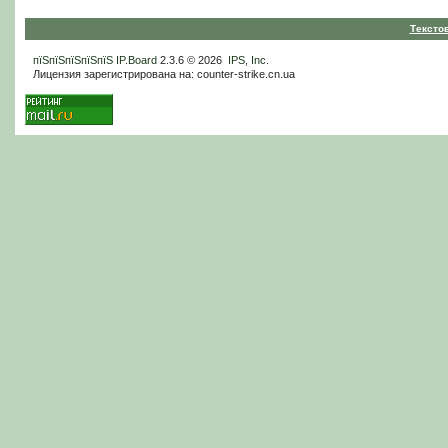
Тексто
пїЅпїЅпїЅпїЅпїЅ
IP.Board
2.3.6 © 2026
IPS, Inc
.
Лицензия зарегистрирована на: counter-strike.cn.ua