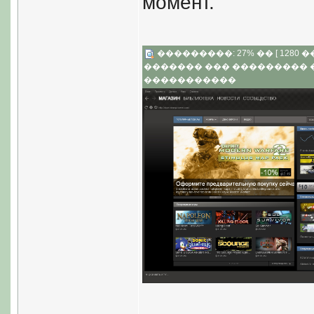
момент.
���������: 27% �� [ 1280 �� 
������� ��� ���������
�����������