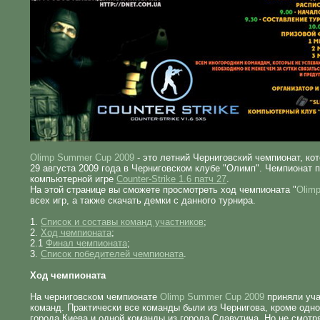
Olimp Summer Cup 2009
- это летний Черниговский чемпионат, ко
29 августа 2009 года в Черниговском клубе "Олимп". Чемпионат 
компьютерной игре
Counter-Strike 1.6 патч 27
.
На этой странице вы сможете просмотреть ход чемпионата "
Olim
всех игр, а также скачать демки с данного турнира.
1.
Список и составы команд участников
;
2.
Ход чемпионата
;
2.1
Финал чемпионата
;
3.
Список победителей чемпионата
.
Ход чемпионата
На черниговском чемпионате
Olimp Summer Cup 2009
приняли уча
команд. Практически все команды были из Чернигова, кроме одн
города Киева и одной команды из города Славутича. Но не смотря