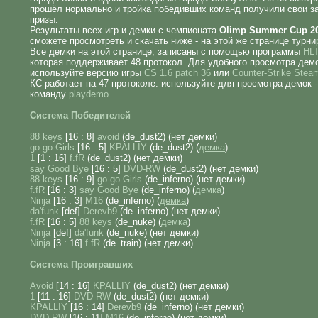
прошёл нормально и тройка победивших команд получили свои 
призы.
Результаты всех игр и демки с чемпионата
Olimp Summer Cup 2
сможете просмотреть и скачать ниже - на этой же странице турни
Все демки на этой странице, записаны с помощью программы
HLT
которая поддерживает 48 протокол. Для удобного просмотра демо
используйте версию игры
CS 1.6 patch 36
или
Counter-Strike Stea
КС работает на 47 протоколе: используйте для просмотра демок 
команду
playdemo
.
Система Победителей
88 keys
[16 : 8]
avoid
(de_dust2) (нет демки)
go-go Girls
[16 : 5]
KPALLIY
(de_dust2) (
демка
)
1
[1 : 16]
f.fR
(de_dust2) (нет демки)
say Good Bye
[16 : 5]
DVD-RW
(de_dust2) (нет демки)
88 keys
[16 : 9]
go-go Girls
(de_inferno) (нет демки)
f.fR
[16 : 3]
say Good Bye
(de_inferno) (
демка
)
Ninja
[16 : 3]
M16
(de_inferno) (
демка
)
da'funk
[def]
Derevb9
(de_inferno) (нет демки)
f.fR
[16 : 5]
88 keys
(de_nuke) (
демка
)
Ninja
[def]
da'funk
(de_nuke) (нет демки)
Ninja
[3 : 16]
f.fR
(de_train) (нет демки)
Система Проигравших
Avoid
[14 : 16]
KPALLIY
(de_dust2) (нет демки)
1
[11 : 16]
DVD-RW
(de_dust2) (нет демки)
KPALLIY
[16 : 14]
Derevb9
(de_inferno) (нет демки)
DVD-RW
[16 : 11]
M16
(de_inferno) (нет демки)