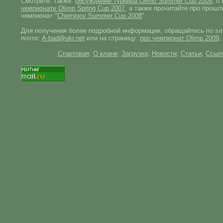
Смотрите, также:
обсуждение турнира Olimp Summer Cup 2009
, о
чемпионате Olimp Spring Cup 2007
, а также прочитайте про прошл
чемпионат "
Chernigov Summer Cup 2008
".
Для получения более подробной информации, обращайтесь по эл
почте:
A-bad@ukr.net
или на страницу:
про чемпионат Olimp 2009
.
Стартовая
;
О клане
;
Загрузка
;
Новости
;
Статьи
;
Ссыл