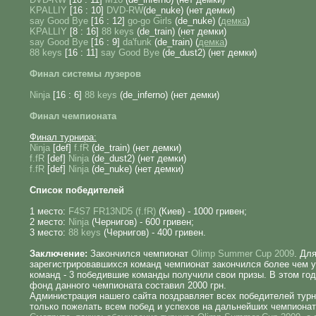
KPALLIY
[16 : 10]
DVD-RW
(de_nuke) (нет демки)
say Good Bye
[16 : 12]
go-go Girls
(de_nuke) (
демка
)
KPALLIY
[8 : 16]
88 keys
(de_train) (нет демки)
say Good Bye
[16 : 9]
da'funk
(de_train) (
демка
)
88 keys
[16 : 11]
say Good Bye
(de_dust2) (нет демки)
Финал системы лузеров
Ninja
[16 : 6]
88 keys
(de_inferno) (нет демки)
Финал чемпионата
Финал турнира:
Ninja
[def]
f.fR
(de_train) (нет демки)
f.fR
[def]
Ninja
(de_dust2) (нет демки)
f.fR
[def]
Ninja
(de_nuke) (нет демки)
Список победителей
1 место:
F4S7 FR13ND5 (f.fR)
(Киев) - 1000 гривен;
2 место:
Ninja
(Чернигов) - 600 гривен;
3 место:
88 keys
(Чернигов) - 400 гривен.
Заключение:
Закончился чемпионат
Olimp Summer Cup 2009
. Для
зарегистрировавшихся команд чемпионат закончился более чем у
команд - 3 победившие команды получили свои призы. В этом год
фонд данного чемпионата составил 2000 грн.
Администрация нашего сайта поздравляет всех победителей турн
только пожелать всем побед и успехов на дальнейших чемпионат