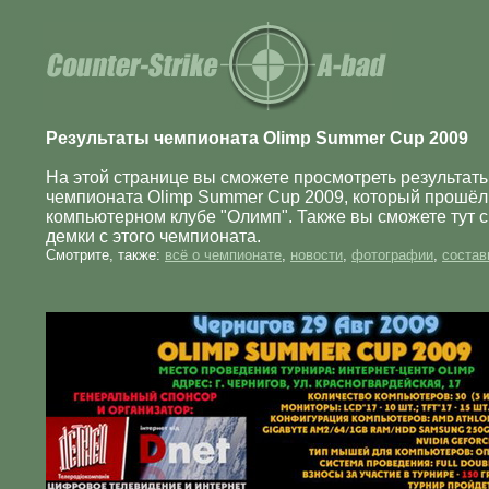
Результаты чемпионата Olimp Summer Cup 2009
На этой странице вы сможете просмотреть результат
чемпионата Olimp Summer Cup 2009, который прошёл
компьютерном клубе "Олимп". Также вы сможете тут с
демки с этого чемпионата.
Смотрите, также:
всё о чемпионате
,
новости
,
фотографии
,
состав