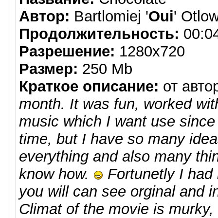
Автор:
Bartlomiej '
Oui
' Otlo
Продолжительность:
00:0
Разрешение:
1280x720
Размер:
250 Mb
Краткое описание:
от авто
month. It was fun, worked wit
music which I want use since
time, but I have so many ideas
everything and also many thin
know how.
Fortunetly I had
you will can see orginal and 
Climat of the movie is murky, l