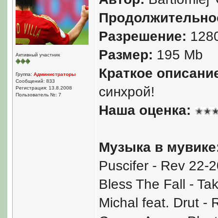
Продолжительно
Разрешение:
128
Размер:
195 Mb
Активный участник
Краткое описани
Группа:
Администраторы
Сообщений: 833
синхрой!
Регистрация: 13.8.2008
Пользователь №: 7
Наша оценка:
Музыка в мувике
Puscifer - Rev 22-2
Bless The Fall - Ta
Michal feat. Drut - 