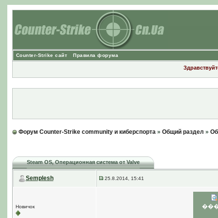
Counter-Strike сайт
Правила форума
Здравствуйте
Форум Counter-Strike community и киберспорта
»
Общий раздел
»
Об
Steam OS
, Операционная система от Valve
Semplesh
25.8.2014, 15:41
��
Новичок