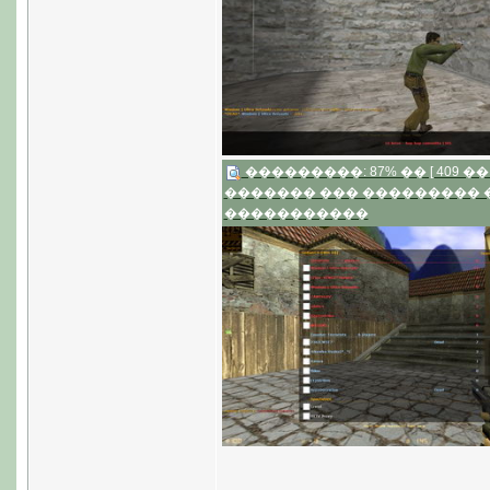
���������: 87% �� [ 409 �� 2
������� ��� ���������
�����������