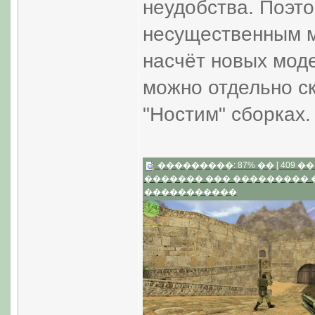
неудобства. Поэто
несущественным м
насчёт новых модел
можно отдельно ск
"Ностим" сборках.
���������: 87% �� [ 409 �� 2
������� ��� ���������
�����������