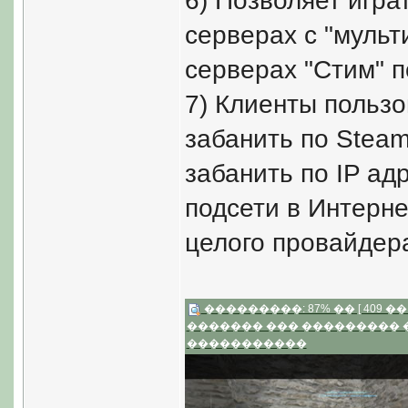
6) Позволяет игра
серверах с "мульт
серверах "Стим" п
7) Клиенты польз
забанить по Steam
забанить по IP ад
подсети в Интерне
целого провайдера
���������: 87% �� [ 409 �� 2
������� ��� ���������
�����������