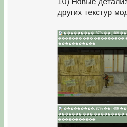
10) Новые детали
других текстур мод
���������: 87% �� [ 409 �� 2
������� ��� ���������
�����������
���������: 87% �� [ 409 �� 2
������� ��� ���������
�����������