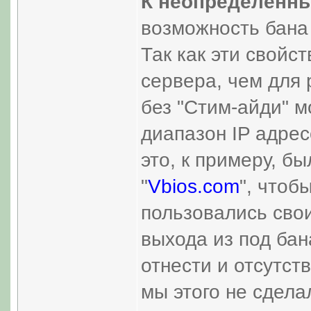
К неопределённ
возможность бана к
Так как эти свойс
сервера, чем для 
без "Стим-айди" м
диапазон IP адрес
это, к примеру, б
"
Vbios.com
", чтоб
пользовались сво
выхода из под бан
отнести и отсутст
мы этого не сделал