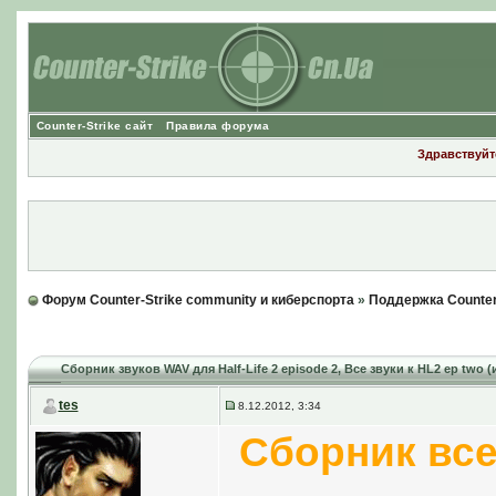
Counter-Strike сайт
Правила форума
Здравствуйте
Форум Counter-Strike community и киберспорта
»
Поддержка Counter
Сборник звуков WAV для Half-Life 2 episode 2
, Все звуки к HL2 ep two 
tes
8.12.2012, 3:34
Сборник все