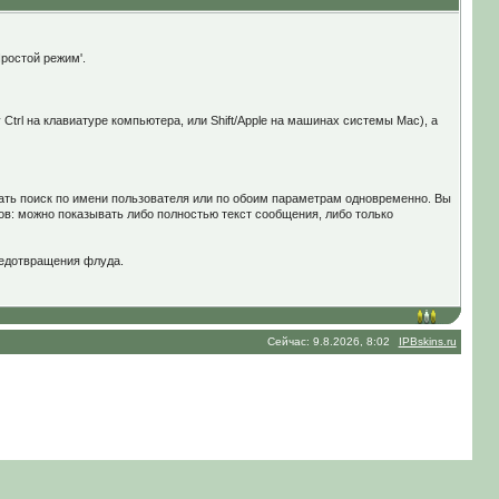
Простой режим'.
trl на клавиатуре компьютера, или Shift/Apple на машинах системы Mac), а
ать поиск по имени пользователя или по обоим параметрам одновременно. Вы
ов: можно показывать либо полностью текст сообщения, либо только
редотвращения флуда.
Сейчас: 9.8.2026, 8:02
IPBskins.ru