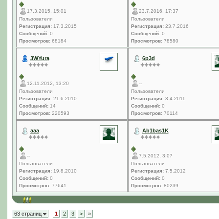
17.3.2015, 15:01
23.7.2016, 17:37
Пользователи
Пользователи
Регистрация:
17.3.2015
Регистрация:
23.7.2016
Сообщений:
0
Сообщений:
0
Просмотров:
68184
Просмотров:
78580
3WYura
6p3d
12.11.2012, 13:20
--
Пользователи
Пользователи
Регистрация:
21.6.2010
Регистрация:
3.4.2011
Сообщений:
14
Сообщений:
0
Просмотров:
220593
Просмотров:
70114
aaa
Ab1bas1K
--
7.5.2012, 3:07
Пользователи
Пользователи
Регистрация:
19.8.2010
Регистрация:
7.5.2012
Сообщений:
0
Сообщений:
0
Просмотров:
77641
Просмотров:
80239
63 страниц
1
2
3
>
»