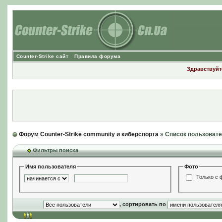
Counter-Strike сайт
Правила форума
Здравствуйте
Форум Counter-Strike community и киберспорта
» Список пользоват
Фильтры поиска
Имя пользователя
Фото
Только с 
, сортировать по