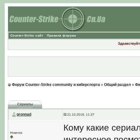
Counter-Strike сайт
Правила форума
Здравствуйте
Форум Counter-Strike community и киберспорта
»
Общий раздел
»
Фи
Сериалы
gronnad
21.10.2019, 11:37
Кому какие сериа
Новичок
интересное посмот