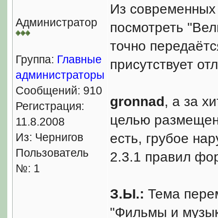
Из современных
Администратор
посмотреть "Вел
точно передаётся
Группа:
Главные
присутствует отл
администраторы
Сообщений: 910
gronnad
, а за х
Регистрация:
целью размещени
11.8.2008
Из: Чернигов
есть, грубое нару
Пользователь
2.3.1 правил фо
№: 1
З.Ы.:
Тема перем
"Фильмы и музык