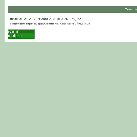
Тексто
пїЅпїЅпїЅпїЅпїЅ
IP.Board
2.3.6 © 2026
IPS, Inc
.
Лицензия зарегистрирована на: counter-strike.cn.ua