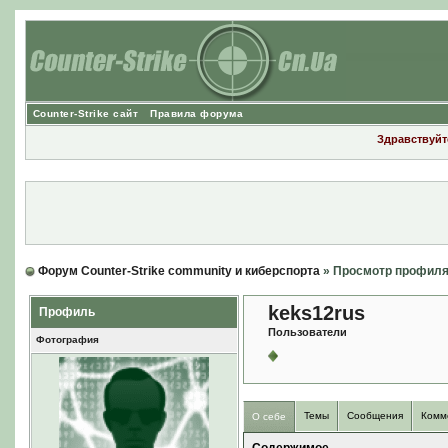
Counter-Strike сайт
Правила форума
Здравствуйте
Форум Counter-Strike community и киберспорта
» Просмотр профил
keks12rus
Профиль
Пользователи
Фотография
Темы
Сообщения
Комм
О себе