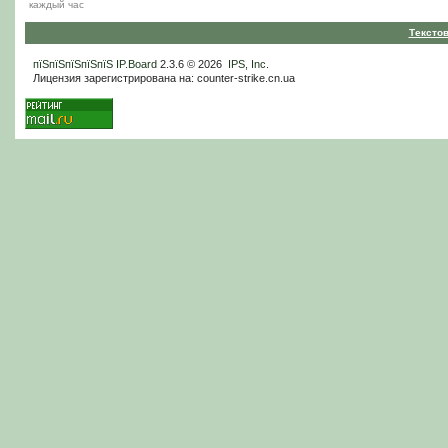
каждый час
Тексто
пїЅпїЅпїЅпїЅпїЅ
IP.Board
2.3.6 © 2026
IPS, Inc
.
Лицензия зарегистрирована на: counter-strike.cn.ua