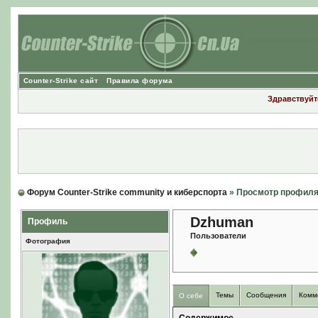
Counter-Strike сайт
Правила форума
Здравствуйте
Форум Counter-Strike community и киберспорта
» Просмотр профил
Dzhuman
Профиль
Пользователи
Фотография
Темы
Сообщения
Комм
О себе