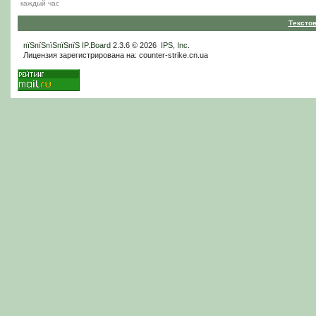
каждый час
Тексто
пїЅпїЅпїЅпїЅпїЅ
IP.Board
2.3.6 © 2026
IPS, Inc
.
Лицензия зарегистрирована на: counter-strike.cn.ua