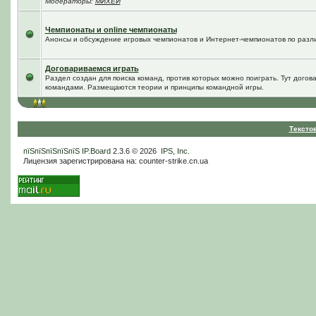
Модераторы:
МИХЕЙ
Чемпионаты и online чемпионаты
Анонсы и обсуждение игровых чемпионатов и Интернет-чемпионатов по разл
Договариваемся играть
Раздел создан для поиска команд, против которых можно поиграть. Тут догов
командами. Размещаются теории и принципы командной игры.
Тексто
пїЅпїЅпїЅпїЅпїЅ
IP.Board
2.3.6 © 2026
IPS, Inc
.
Лицензия зарегистрирована на: counter-strike.cn.ua