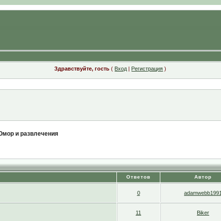
Здравствуйте, гость
(
Вход
|
Регистрация
)
мор и развлечения
Ответов
Автор
0
adamwebb199
11
Biker