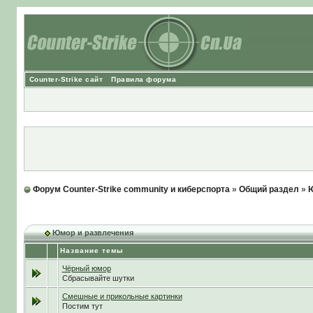
Counter-Strike сайт
Правила форума
Форум Counter-Strike community и киберспорта
»
Общий раздел
»
Ю
Юмор и развлечения
Название темы
Чёрный юмор
Сбрасывайте шутки
Смешные и прикольные картинки
Постим тут