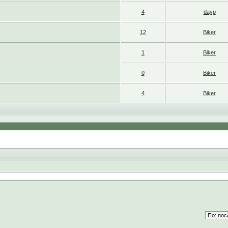
4
dayp
12
Biker
1
Biker
0
Biker
4
Biker