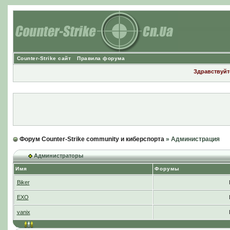
Counter-Strike сайт
Правила форума
Здравствуйте
Форум Counter-Strike community и киберспорта
» Администрация
Администраторы
Имя
Форумы
Biker
EXO
vanix