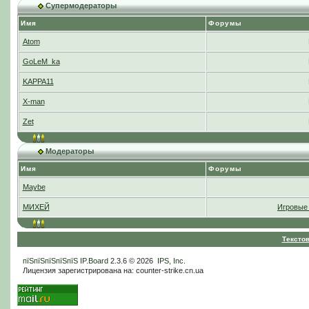
Супермодераторы
Имя
Форумы
Atom
GoLeM_ka
KAPPA11
X-man
Zet
Модераторы
Имя
Форумы
Maybe
МИХЕЙ
Игровые 
Тексто
пїЅпїЅпїЅпїЅпїЅ
IP.Board
2.3.6 © 2026
IPS, Inc
.
Лицензия зарегистрирована на: counter-strike.cn.ua