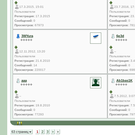
17.3.2015, 15:01
23.7.2016, 17
Пользователи
Пользователи
Регистрация:
17.3.2015
Регистрация:
23.
Сообщений:
0
Сообщений:
0
Просмотров:
67973
Просмотров:
781
3WYura
6p3d
12.11.2012, 13:20
--
Пользователи
Пользователи
Регистрация:
21.6.2010
Регистрация:
3.4
Сообщений:
14
Сообщений:
0
Просмотров:
220017
Просмотров:
698
aaa
Ab1bas1K
--
7.5.2012, 3:07
Пользователи
Пользователи
Регистрация:
19.8.2010
Регистрация:
7.5
Сообщений:
0
Сообщений:
0
Просмотров:
77293
Просмотров:
797
63 страниц
1
2
3
>
»