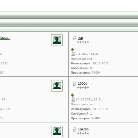
K6==...
-5k
34
2.1.2012, 14:31
Пользователи
.2025
Регистрация:
28.12.2011
Сообщений:
0
07
Просмотров:
74454
1000g
6:29
30.12.2011, 21:11
Пользователи
3.2009
Регистрация:
26.12.2011
Сообщений:
1
17
Просмотров:
96095
1nc0m