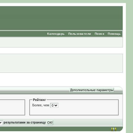
Календарь
Пользователи
Поиск
Помощь
Рейтинг
Более, чем
результатами за страницу