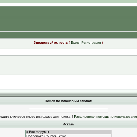
Здравствуйте, гость
(
Вход
|
Регистрация
)
Поиск по ключевым словам
едите ключевое слово или фразу для поиска.
[
Расширенная помощь по использовани
Искать