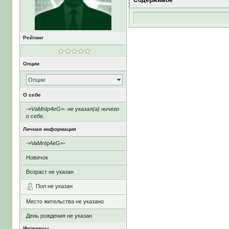
Содержимое
Рейтинг
Опции
Опции
О себе
-=VaMnIp4eG=- не указал(а) ничего
о себе.
Личная информация
-=VaMnIp4eG=-
Новичок
Возраст не указан
Пол не указан
Место жительства не указано
День рождения не указан
Интересы