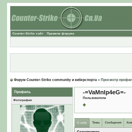
Counter-Strike сайт
Правила форума
Форум Counter-Strike community и киберспорта
» Просмотр профи
-=VaMnIp4eG=-
Профиль
Пользователи
Фотография
Темы
Сообщения
Ком
О себе