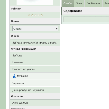
Темы
Сообщения
Ком
О себе
Рейтинг
Содержимое
Опции
Опции
О себе
3WYura не указал(а) ничего о себе.
Личная информация
3WYura
Новичок
Возраст не указан
Мужской
Чернигов
День рождения не указан
Интересы
Нет данных
Статистика