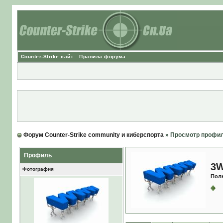
Counter-Strike сайт
Правила форума
Форум Counter-Strike community и киберспорта
» Просмотр профи
Профиль
3W
Фотография
Пол