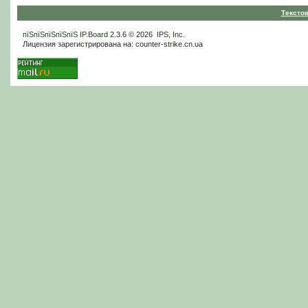
Тексто
пїЅпїЅпїЅпїЅпїЅ
IP.Board
2.3.6 © 2026
IPS, Inc
.
Лицензия зарегистрирована на: counter-strike.cn.ua