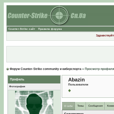
Counter-Strike сайт
Правила форума
Здравствуйте
Форум Counter-Strike community и киберспорта
» Просмотр профил
Abazin
Профиль
Пользователи
Фотография
Темы
Сообщения
Комм
О себе