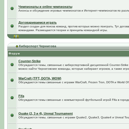
Чемпионаты и online чемпионаты
Анонсы и обсуждение игровых чемпионатов и Интернет-чемпионатов по разл
Договариваемся играть
Раздел создан для поиска команд, против которых можно поиграть. Тут догов
командами. Размещаются теории и принципы командной игры.
Киберспорт Чернигова
Форум
Counter-Strike
Обсуждаются темы, связанные с киберспортивной дисциплиной Counter-Strike в
можно найти Черниговские команды, которые набирают игроков, а также игро
WarCraft (TFT, DOTA, WOW)
Обсуждаются темы связанные с играми WarCraft, Frozen Tron, DOTA и World Of
Fifa
Обсуждаются темы связанные с компьютерной футбольной игрой Fifa в городе 
Quake (2, 3 и 4), Unreal Tournament
Обсуждаются темы, связанные с играми Quake2, Quake3, Quake4 и Unreal Tou