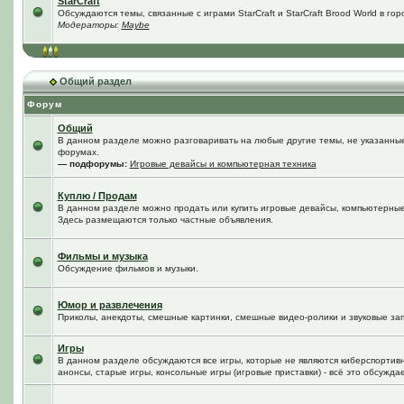
StarCraft
Обсуждаются темы, связанные с играми StarCraft и StarCraft Brood World в го
Модераторы:
Maybe
Общий раздел
Форум
Общий
В данном разделе можно разговаривать на любые другие темы, не указанные 
форумах.
— подфорумы:
Игровые девайсы и компьютерная техника
Куплю / Продам
В данном разделе можно продать или купить игровые девайсы, компьютерные
Здесь размещаются только частные объявления.
Фильмы и музыка
Обсуждение фильмов и музыки.
Юмор и развлечения
Приколы, анекдоты, смешные картинки, смешные видео-ролики и звуковые зап
Игры
В данном разделе обсуждаются все игры, которые не являются киберспортив
анонсы, старые игры, консольные игры (игровые приставки) - всё это обсужда