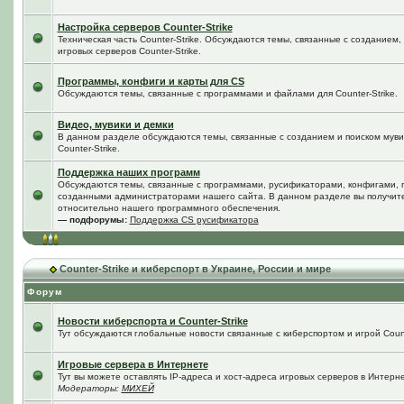
Настройка серверов Counter-Strike
Техническая часть Counter-Strike. Обсуждаются темы, связанные с созданием
игровых серверов Counter-Strike.
Программы, конфиги и карты для CS
Обсуждаются темы, связанные с программами и файлами для Counter-Strike.
Видео, мувики и демки
В данном разделе обсуждаются темы, связанные с созданием и поиском мувик
Counter-Strike.
Поддержка наших программ
Обсуждаются темы, связанные с программами, русификаторами, конфигами, 
созданными администраторами нашего сайта. В данном разделе вы получит
относительно нашего программного обеспечения.
— подфорумы:
Поддержка CS русификатора
Counter-Strike и киберспорт в Украине, России и мире
Форум
Новости киберспорта и Counter-Strike
Тут обсуждаются глобальные новости связанные с киберспортом и игрой Counte
Игровые сервера в Интернете
Тут вы можете оставлять IP-адреса и хост-адреса игровых серверов в Интерне
Модераторы:
МИХЕЙ