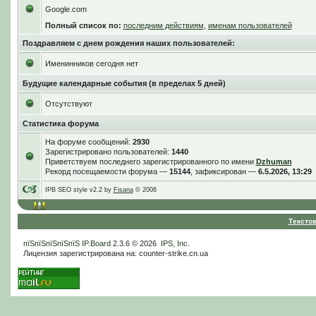
Google.com
Полный список по:
последним действиям
,
именам пользователей
Поздравляем с днем рождения наших пользователей:
Именинников сегодня нет
Будущие календарные события (в пределах 5 дней)
Отсутствуют
Статистика форума
На форуме сообщений:
2930
Зарегистрировано пользователей:
1440
Приветствуем последнего зарегистрированного по имени
Dzhuman
Рекорд посещаемости форума —
15144
, зафиксирован —
6.5.2026, 13:29
IPB SEO style v2.2 by
Fisana
© 2006
Тексто
пїЅпїЅпїЅпїЅпїЅ
IP.Board
2.3.6 © 2026
IPS, Inc
.
Лицензия зарегистрирована на: counter-strike.cn.ua