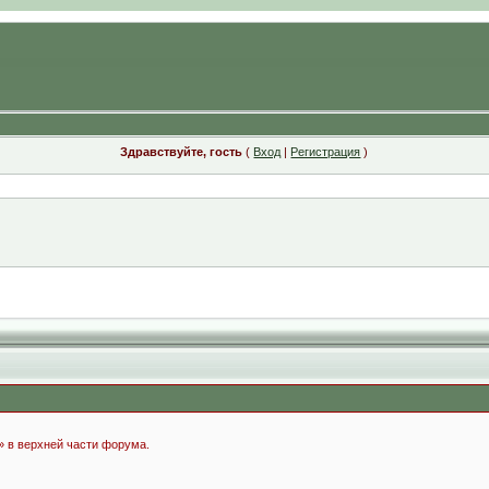
Здравствуйте, гость
(
Вход
|
Регистрация
)
» в верхней части форума.