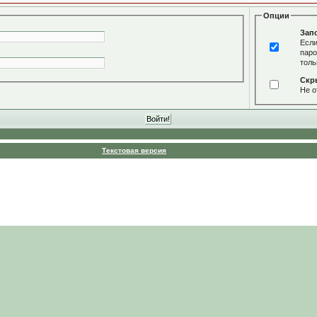
Опции
Зап
Если
паро
толь
Скр
Не о
Текстовая версия