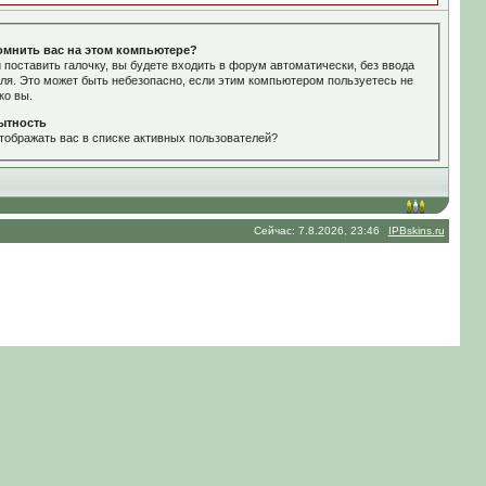
омнить вас на этом компьютере?
 поставить галочку, вы будете входить в форум автоматически, без ввода
ля. Это может быть небезопасно, если этим компьютером пользуетесь не
ко вы.
ытность
тображать вас в списке активных пользователей?
Сейчас: 7.8.2026, 23:46
IPBskins.ru