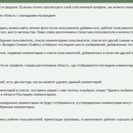
сте форума. Если вы хотите просмотреть свой собственный профиль, вы можете нажа
же область с закладками посередине.
есь можно найти личное фото (если пользователь добавил его), рейтинг пользовател
, пол, место жительства. Ниже слева расположена статистика пользователя и количес
бщения пользователя, список комментариев пользователя, список его друзей (нажав н
и. Вкладка Галерея (Gallery) отобразит последние шесть изображений, добавленных пол
еля, недавние комментарии и список пользователей, добавленных в качестве друзей 
ете их профили, справа расположена область, где отображаются последние комментар
ий, есть два метода, как вы можете удалить данный комментарий.
ментарий в списке, поставить рядом с ним галочку и выбрать опцию "Удалить выбра
 в области Последних комментариев..
вержденные комментарии не будут отображаться, а утвержденные комментарии могут 
ыбранные комментарии.
ать рейтинг пользователей, приносящих проблемы, и увеличивать рейтинг хороших по