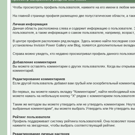
Чтобы просмотреть профиль пользователя, нажмите на его имени в любом ме
На главной странице профиля размещено две полустатические области, а так
Личная информация
Данная область расположена слева и содержит информацию о пользователе. Зд
пользователя, а также информация о самом пользователе, например, возраст
В центре профиля расположен ряд вкладок. Здесь можно найти последние соо
установлены Invision Power Gallery или Blog, появятся дополнительные вкладк
Справа можно увидеть, кто недавно просматривал профиль данного пользоват
Добавление комментария
Вы можете оставлять комментарии о других пользователях. Когда вы открыва
комментарий.
Редактирование комментариев
Если другой пользователь добавил вам грубый или оскорбительный комментар
Во-первых, вы можете нажать вкладку "Комментарии", найти необходимый ком
можете нажать на небольшую кнопку "Х" рядом с комментарием пользователя
Таким же методом вы можете утвердить или не утвердить комментарии. Неут
выбранные комментарии", вы можете выбрать Утвердить или Не утвердить в
Рейтинг пользователя
Профиль поддерживает систему рейтинга пользователей. Она позволяет пониж
нажмите на звездочках, чтобы выбрать соответствующий рейтинг.
Редактирование личных настроек