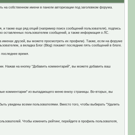
ть на собственном имени в панели авторизации под заголовком форума.
я, и также еще ряд опций (например поиск сообщений пользователя), подпись
тво оставленных пользователем сообщений, а также информация о ЛС.
а именах друзей, вы можете просмотреть их профили). Также, если на форуме
ьзователем, а вкладка Блог (Blog) покажет последние пять сообщений в блоге.
в последнее время.
ии. Нажав на кнопку "Добавить комментарий", вы можете добавить ваш
нные комментарии" из выпадающего меню внизу страницы. Во-вторых, вы
быть увидены всеми пользователями. Вместо того, чтобы выбирать "Удалить
льзователей. Чтобы изменить рейтинг, перейдите в профиль пользователя,