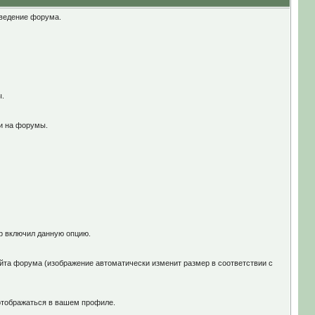
оведение форума.
ы.
и на форумы.
ор включил данную опцию.
йта форума (изображение автоматически изменит размер в соответствии с
отображаться в вашем профиле.