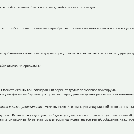
ете выбрать каким будет ваше имя, отображаемое на форуме.
ожете выбрать пакет подписки и приобрести его, или изменить вариант вашей текущей
 добавления в ваш список друзей (при условии, что вы включили опцию модерации д
ей в списке игнорируемых.
ы можете скрыть ваш электронный адрес от других пользователей форума.
ратором форума
- Администратор может периодически делать рассылки пользователям
яемое письмо-уведомление
- Если вы включили функцию уведомлений о новых темах/
бщений
- Включив эту функцию, вы будете уведомлены на e-mail о получении нового ЛС
нии этой опции вы будете автоматически подписаны на все темы/сообщения, на кото