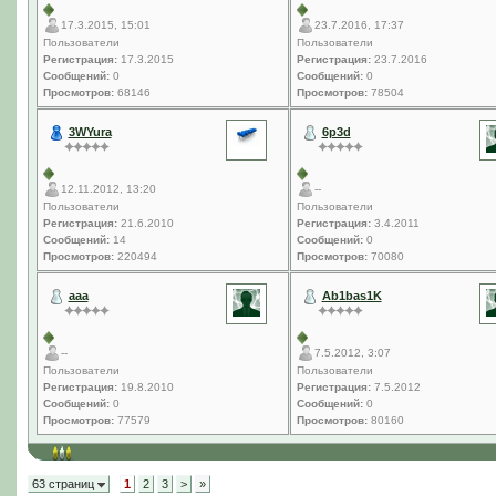
17.3.2015, 15:01
23.7.2016, 17:37
Пользователи
Пользователи
Регистрация:
17.3.2015
Регистрация:
23.7.2016
Сообщений:
0
Сообщений:
0
Просмотров:
68146
Просмотров:
78504
3WYura
6p3d
12.11.2012, 13:20
--
Пользователи
Пользователи
Регистрация:
21.6.2010
Регистрация:
3.4.2011
Сообщений:
14
Сообщений:
0
Просмотров:
220494
Просмотров:
70080
aaa
Ab1bas1K
--
7.5.2012, 3:07
Пользователи
Пользователи
Регистрация:
19.8.2010
Регистрация:
7.5.2012
Сообщений:
0
Сообщений:
0
Просмотров:
77579
Просмотров:
80160
63 страниц
1
2
3
>
»