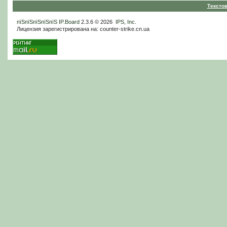
Тексто
пїЅпїЅпїЅпїЅпїЅ
IP.Board
2.3.6 © 2026
IPS, Inc
.
Лицензия зарегистрирована на: counter-strike.cn.ua