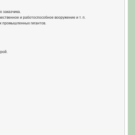
о заказчика.
чественное и работоспособное вооружение и т. п.
ых промышленных гигантов.
грой.