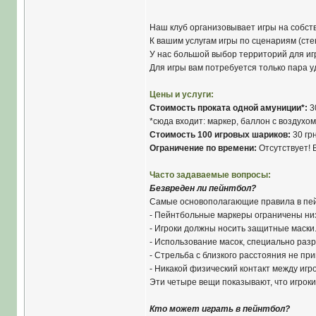
Наш клуб организовывает игры на собств
К вашим услугам игры по сценариям (сте
У нас большой выбор территорий для иг
Для игры вам потребуется только пара 
Цены и услуги:
Стоимость проката одной амуниции*:
30
*сюда входит: маркер, баллон с воздухо
Стоимость 100 игровых шариков:
30 грн
Ограничение по времени:
Отсутствует! 
Часто задаваемые вопросы:
Безвреден ли пейнтбол?
Самые основополагающие правила в пей
- Пейнтбольные маркеры ограничены ни
- Игроки должны носить защитные маски
- Использование масок, специально раз
- Стрельба с близкого расстояния не при
- Никакой физический контакт между игр
Эти четыре вещи показывают, что игроки 
Кто может играть в пейнтбол?