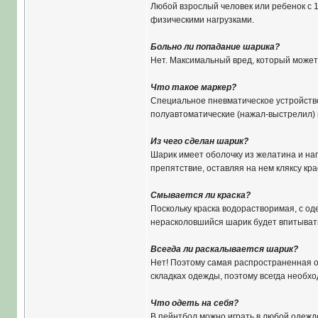
Любой взрослый человек или ребенок с 1
физическими нагрузками.
Больно ли попадание шарика?
Нет. Максимальный вред, который может
Что такое маркер?
Специальное пневматическое устройство
полуавтоматические (нажал-выстрелил) 
Из чего сделан шарик?
Шарик имеет оболочку из желатина и нап
препятствие, оставляя на нем кляксу кра
Смывается ли краска?
Поскольку краска водорастворимая, с од
нерасколовшийся шарик будет впитывать 
Всегда ли раскалывается шарик?
Нет! Поэтому самая распространенная ош
складках одежды, поэтому всегда необхо
Что одеть на себя?
В пейнтбол можно играть в любой одежде