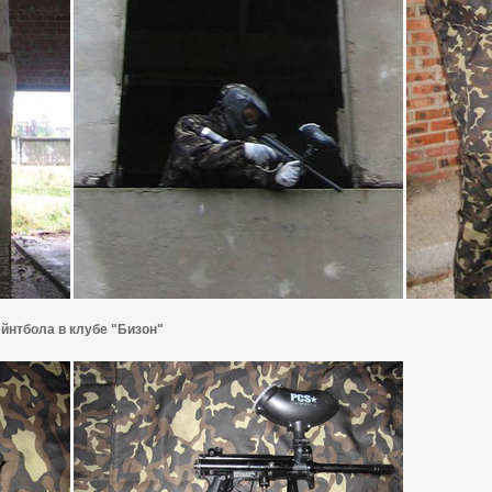
йнтбола в клубе "Бизон"