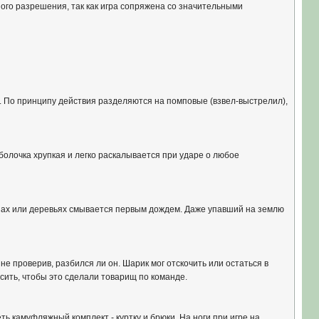
ного разрешения, так как игра сопряжена со значительными
. По принципу действия разделяются на помповые (взвел-выстрелил),
олочка хрупкая и легко раскалывается при ударе о любое
тенах или деревьях смывается первым дождем. Даже упавший на землю
е проверив, разбился ли он. Шарик мог отскочить или остаться в
сить, чтобы это сделали товарищ по команде.
ь камуфляжный комплект - куртку и брюки. На ноги при игре на