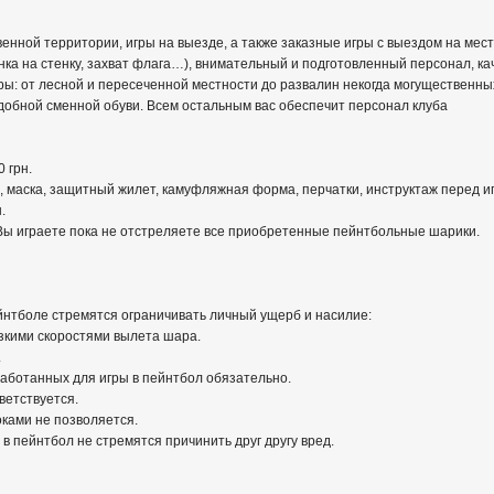
енной территории, игры на выезде, а также заказные игры с выездом на мест
нка на стенку, захват флага…), внимательный и подготовленный персонал, ка
ры: от лесной и пересеченной местности до развалин некогда могущественн
удобной сменной обуви. Всем остальным вас обеспечит персонал клуба
 грн.
м, маска, защитный жилет, камуфляжная форма, перчатки, инструктаж перед и
.
Вы играете пока не отстреляете все приобретенные пейнтбольные шарики.
нтболе стремятся ограничивать личный ущерб и насилие:
зкими скоростями вылета шара.
.
работанных для игры в пейнтбол обязательно.
ветствуется.
оками не позволяется.
в пейнтбол не стремятся причинить друг другу вред.