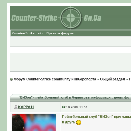
Counter-Strike сайт
Правила форума
Форум Counter-Strike community и киберспорта
»
Общий раздел
»
П
"БИЗon" - пейнтбольный клуб в Чернигове
, информация, цены, фото
KAPPA11
3.9.2008, 21:54
Пейнтбольный клуб "БИЗon" приглашае
в друга