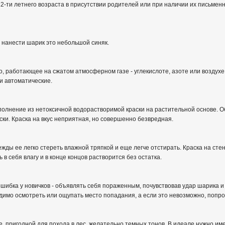
2-ти летнего возраста в присутствии родителей или при наличии их письмен
 нанести шарик это небольшой синяк.
, работающее на сжатом атмосферном газе - углекислоте, азоте или воздухе
и автоматические.
олнение из нетоксичной водорастворимой краски на растительной основе. Об
ски. Краска на вкус неприятная, но совершенно безвредная.
ежды ее легко стереть влажной тряпкой и еще легче отстирать. Краска на с
в себя влагу и в конце концов растворится без остатка.
ибка у новичков - объявлять себя пораженным, почувствовав удар шарика и н
димо осмотреть или ощупать место попадания, а если это невозможно, попро
, пригодной для похода в лес, желательно темных тонов. В идеале нужно имет