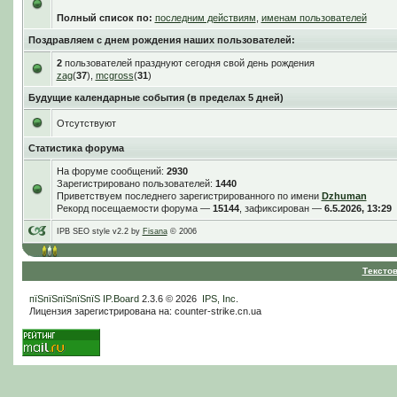
Полный список по:
последним действиям
,
именам пользователей
Поздравляем с днем рождения наших пользователей:
2
пользователей празднуют сегодня свой день рождения
zag
(
37
),
mcgross
(
31
)
Будущие календарные события (в пределах 5 дней)
Отсутствуют
Статистика форума
На форуме сообщений:
2930
Зарегистрировано пользователей:
1440
Приветствуем последнего зарегистрированного по имени
Dzhuman
Рекорд посещаемости форума —
15144
, зафиксирован —
6.5.2026, 13:29
IPB SEO style v2.2 by
Fisana
© 2006
Тексто
пїЅпїЅпїЅпїЅпїЅ
IP.Board
2.3.6 © 2026
IPS, Inc
.
Лицензия зарегистрирована на: counter-strike.cn.ua