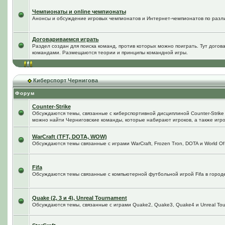
Чемпионаты и online чемпионаты
Анонсы и обсуждение игровых чемпионатов и Интернет-чемпионатов по разл
Договариваемся играть
Раздел создан для поиска команд, против которых можно поиграть. Тут догов
командами. Размещаются теории и принципы командной игры.
Киберспорт Чернигова
Форум
Counter-Strike
Обсуждаются темы, связанные с киберспортивной дисциплиной Counter-Strike в
можно найти Черниговские команды, которые набирают игроков, а также игро
WarCraft (TFT, DOTA, WOW)
Обсуждаются темы связанные с играми WarCraft, Frozen Tron, DOTA и World Of
Fifa
Обсуждаются темы связанные с компьютерной футбольной игрой Fifa в городе 
Quake (2, 3 и 4), Unreal Tournament
Обсуждаются темы, связанные с играми Quake2, Quake3, Quake4 и Unreal Tou