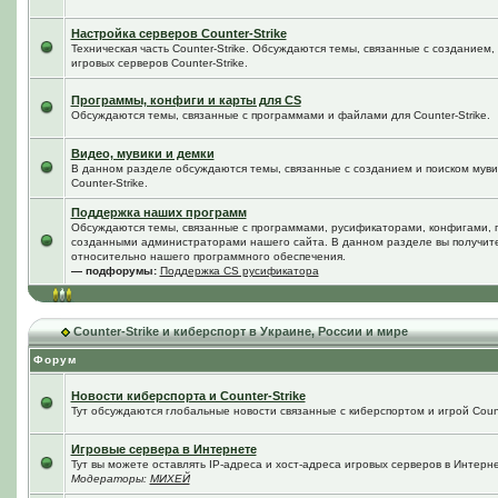
Настройка серверов Counter-Strike
Техническая часть Counter-Strike. Обсуждаются темы, связанные с созданием
игровых серверов Counter-Strike.
Программы, конфиги и карты для CS
Обсуждаются темы, связанные с программами и файлами для Counter-Strike.
Видео, мувики и демки
В данном разделе обсуждаются темы, связанные с созданием и поиском мувик
Counter-Strike.
Поддержка наших программ
Обсуждаются темы, связанные с программами, русификаторами, конфигами, 
созданными администраторами нашего сайта. В данном разделе вы получит
относительно нашего программного обеспечения.
— подфорумы:
Поддержка CS русификатора
Counter-Strike и киберспорт в Украине, России и мире
Форум
Новости киберспорта и Counter-Strike
Тут обсуждаются глобальные новости связанные с киберспортом и игрой Counte
Игровые сервера в Интернете
Тут вы можете оставлять IP-адреса и хост-адреса игровых серверов в Интерне
Модераторы:
МИХЕЙ