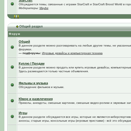
StarCraft
Обсуждаются темы, связанные с играми StarCraft и StarCraft Brood World в го
Модераторы:
Maybe
Общий раздел
Форум
Общий
В данном разделе можно разговаривать на любые другие темы, не указанные 
форумах.
— подфорумы:
Игровые девайсы и компьютерная техника
Куплю / Продам
В данном разделе можно продать или купить игровые девайсы, компьютерные
Здесь размещаются только частные объявления.
Фильмы и музыка
Обсуждение фильмов и музыки.
Юмор и развлечения
Приколы, анекдоты, смешные картинки, смешные видео-ролики и звуковые зап
Игры
В данном разделе обсуждаются все игры, которые не являются киберспортив
анонсы, старые игры, консольные игры (игровые приставки) - всё это обсужда