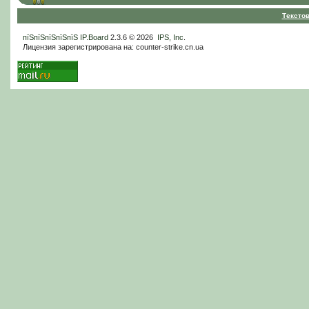
Тексто
пїЅпїЅпїЅпїЅпїЅ
IP.Board
2.3.6 © 2026
IPS, Inc
.
Лицензия зарегистрирована на: counter-strike.cn.ua