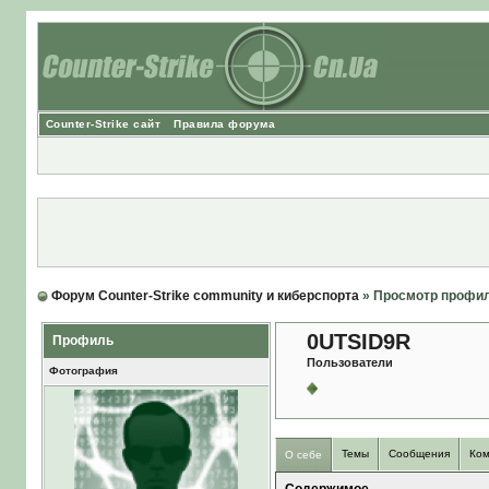
Counter-Strike сайт
Правила форума
Форум Counter-Strike community и киберспорта
» Просмотр профи
0UTSID9R
Профиль
Пользователи
Фотография
Темы
Сообщения
Ком
О себе