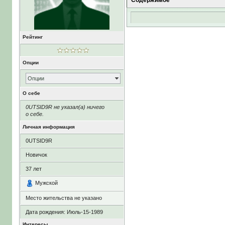
Содержимое
Рейтинг
Опции
Опции
О себе
0UTSID9R не указал(а) ничего
о себе.
Личная информация
0UTSID9R
Новичок
37
лет
Мужской
Место жительства не указано
Дата рождения:
Июль-15-1989
Интересы