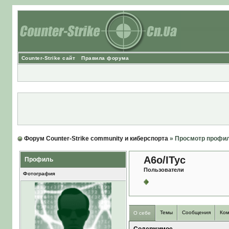
Counter-Strike сайт
Правила форума
Форум Counter-Strike community и киберспорта
» Просмотр профи
A6o/ITyc
Профиль
Пользователи
Фотография
Темы
Сообщения
Ком
О себе