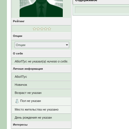
Содержимое
Рейтинг
Опции
Опции
О себе
A6o/ITyc не указал(а) ничего о себе.
Личная информация
A6o/ITyc
Новичок
Возраст не указан
Пол не указан
Место жительства не указано
День рождения не указан
Интересы