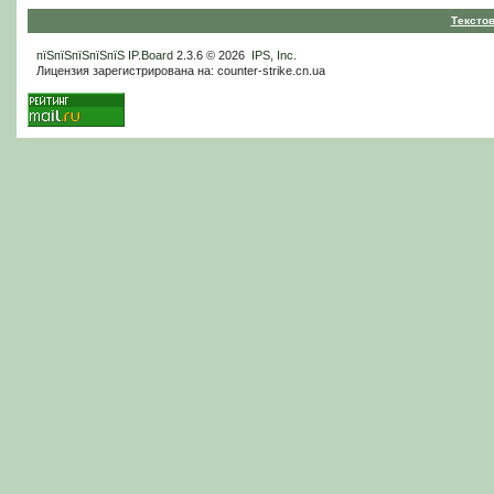
Тексто
пїЅпїЅпїЅпїЅпїЅ
IP.Board
2.3.6 © 2026
IPS, Inc
.
Лицензия зарегистрирована на: counter-strike.cn.ua