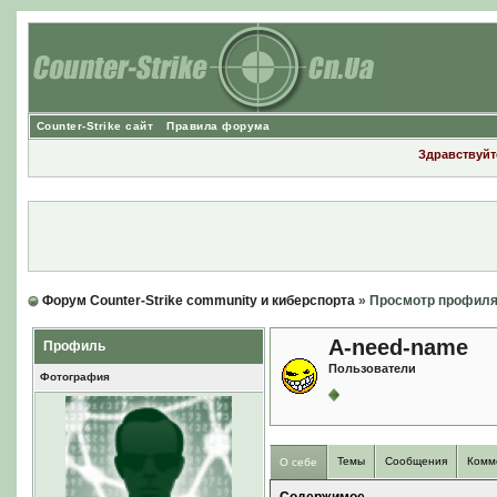
Counter-Strike сайт
Правила форума
Здравствуйте
Форум Counter-Strike community и киберспорта
» Просмотр профил
A-need-name
Профиль
Пользователи
Фотография
Темы
Сообщения
Комм
О себе