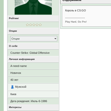
Содержимое
Король в CS:GO
--------------------
Рейтинг
Play Hard, Go Pro!
Опции
Опции
О себе
Counter-Strike: Global Offensive
Личная информация
A-need-name
Новичок
40
лет
Мужской
Киев
Дата рождения:
Июль-6-1986
Интересы