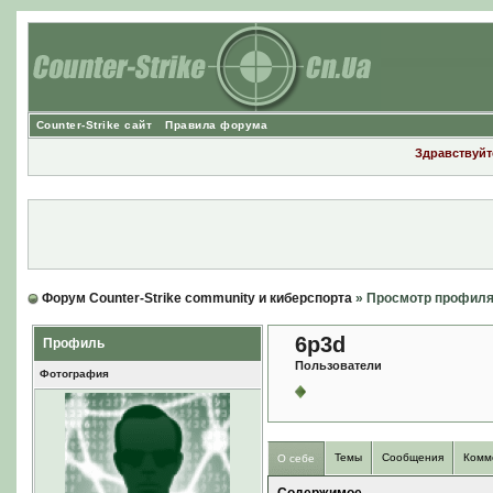
Counter-Strike сайт
Правила форума
Здравствуйте
Форум Counter-Strike community и киберспорта
» Просмотр профил
6p3d
Профиль
Пользователи
Фотография
Темы
Сообщения
Комм
О себе