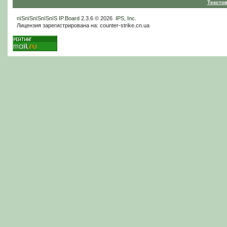
Тексто
пїЅпїЅпїЅпїЅпїЅ
IP.Board
2.3.6 © 2026
IPS, Inc
.
Лицензия зарегистрирована на: counter-strike.cn.ua