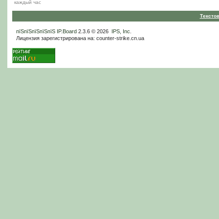
каждый час
Тексто
пїЅпїЅпїЅпїЅпїЅ
IP.Board
2.3.6 © 2026
IPS, Inc
.
Лицензия зарегистрирована на: counter-strike.cn.ua