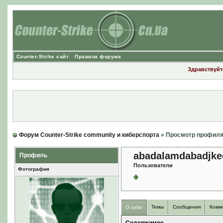
Counter-Strike сайт
Правила форума
Здравствуйте
Форум Counter-Strike community и киберспорта
» Просмотр профил
abadalamdabadjke
Профиль
Пользователи
Фотография
Темы
Сообщения
Комм
О себе