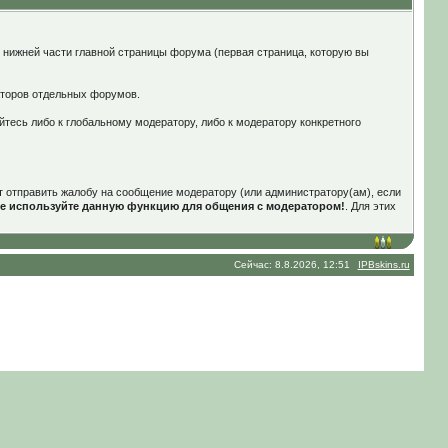
в нижней части главной страницы форума (первая страница, которую вы
аторов отдельных форумов.
тесь либо к глобальному модератору, либо к модератору конкретного
т отправить жалобу на сообщение модератору (или администратору(ам), если
е используйте данную функцию для общения с модератором!
. Для этих
Сейчас: 8.8.2026, 12:51
IPBskins.ru