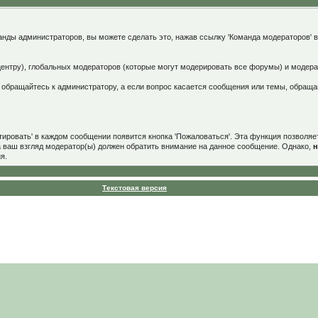
анды администраторов, вы можете сделать это, нажав ссылку 'Команда модераторов' 
центру), глобальных модераторов (которые могут модерировать все форумы) и модер
 обращайтесь к администратору, а если вопрос касается сообщения или темы, обращай
ировать' в каждом сообщении появится кнопка 'Пожаловаться'. Эта функция позволяе
а ваш взгляд модератор(ы) должен обратить внимание на данное сообщение. Однако,
н
я.
Текстовая версия