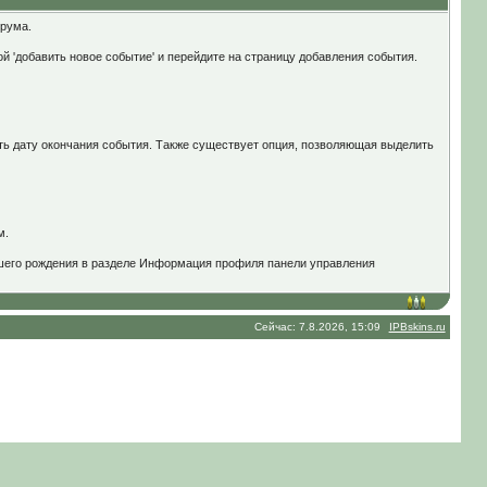
орума.
й 'добавить новое событие' и перейдите на страницу добавления события.
ать дату окончания события. Также существует опция, позволяющая выделить
м.
вашего рождения в разделе Информация профиля панели управления
Сейчас: 7.8.2026, 15:09
IPBskins.ru