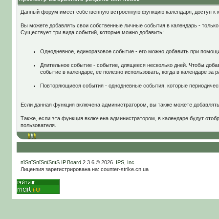
Данный форум имеет собственную встроенную функцию календаря, доступ к к
Вы можете добавлять свои собственные личные события в календарь - только 
Существует три вида событий, которые можно добавить:
Однодневное, единоразовое событие - его можно добавить при помощи
Длительное событие - событие, длящееся несколько дней. Чтобы доба
событие в календаре, ее полезно использовать, когда в календаре за 
Повторяющиеся события - однодневные события, которые периодическ
Если данная функция включена администратором, вы также можете добавлять 
Также, если эта функция включена администратором, в календаре будут отоб
пользователя.
пїЅпїЅпїЅпїЅпїЅ
IP.Board
2.3.6 © 2026
IPS, Inc
.
Лицензия зарегистрирована на: counter-strike.cn.ua