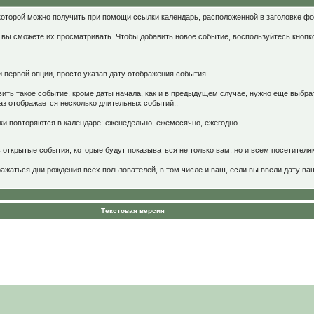
оторой можно получить при помощи ссылки календарь, расположенной в заголовке ф
вы сможете их просматривать. Чтобы добавить новое событие, воспользуйтесь кнопко
 первой опции, просто указав дату отображения события.
вить такое событие, кроме даты начала, как и в предыдущем случае, нужно еще выбр
раз отображается несколько длительных событий..
и повторяются в календаре: еженедельно, ежемесячно, ежегодно.
открытые события, которые будут показываться не только вам, но и всем посетителя
ражаться дни рождения всех пользователей, в том числе и ваш, если вы ввели дату 
Текстовая версия