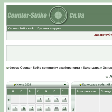
Counter-Strike сайт
Правила форума
Здравствуйте
Форум Counter-Strike community и киберспорта
»
Календарь
»
Основ
«
А
Июль 2026
Календарь событий 
В
П
В
С
Ч
П
С
Воскресенье
Понеде
»
1
2
3
4
»
5
6
7
8
9
10
11
»