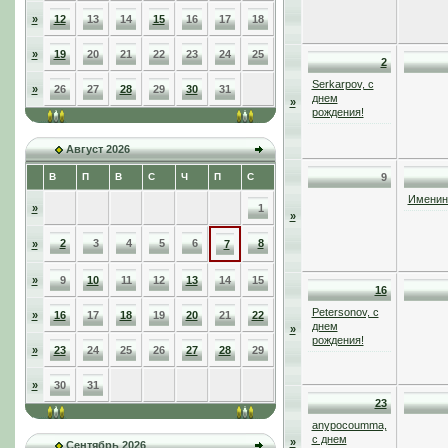
»
12
13
14
15
16
17
18
»
19
20
21
22
23
24
25
2
Serkarpov, с
»
26
27
28
29
30
31
днем
»
рождения!
Август 2026
В
П
В
С
Ч
П
С
9
Именинн
»
1
»
2
3
4
5
6
8
»
7
»
9
10
11
12
13
14
15
16
Petersonov, с
»
16
17
18
19
20
21
22
днем
»
рождения!
»
23
24
25
26
27
28
29
»
30
31
23
anypocoumma,
с днем
»
Сентябрь 2026