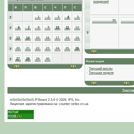
рождения!
В
П
В
С
Ч
П
С
»
1
2
3
4
5
30
»
6
7
8
9
10
11
12
»
»
13
14
15
16
17
18
19
»
20
21
22
23
24
25
26
»
27
28
29
30
Навигация
·
Текущий месяц
·
Текущая неделя
Тексто
пїЅпїЅпїЅпїЅпїЅ
IP.Board
2.3.6 © 2026
IPS, Inc
.
Лицензия зарегистрирована на: counter-strike.cn.ua