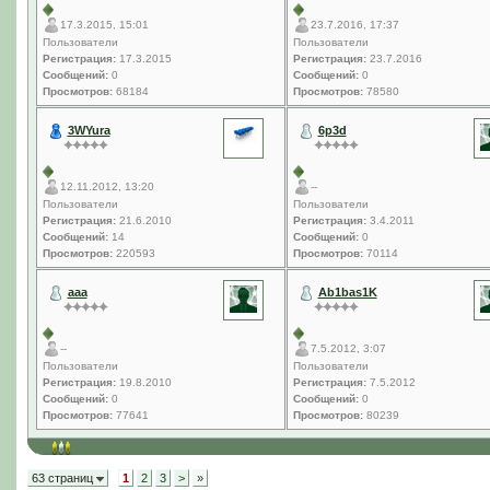
17.3.2015, 15:01
23.7.2016, 17:37
Пользователи
Пользователи
Регистрация:
17.3.2015
Регистрация:
23.7.2016
Сообщений:
0
Сообщений:
0
Просмотров:
68184
Просмотров:
78580
3WYura
6p3d
12.11.2012, 13:20
--
Пользователи
Пользователи
Регистрация:
21.6.2010
Регистрация:
3.4.2011
Сообщений:
14
Сообщений:
0
Просмотров:
220593
Просмотров:
70114
aaa
Ab1bas1K
--
7.5.2012, 3:07
Пользователи
Пользователи
Регистрация:
19.8.2010
Регистрация:
7.5.2012
Сообщений:
0
Сообщений:
0
Просмотров:
77641
Просмотров:
80239
63 страниц
1
2
3
>
»