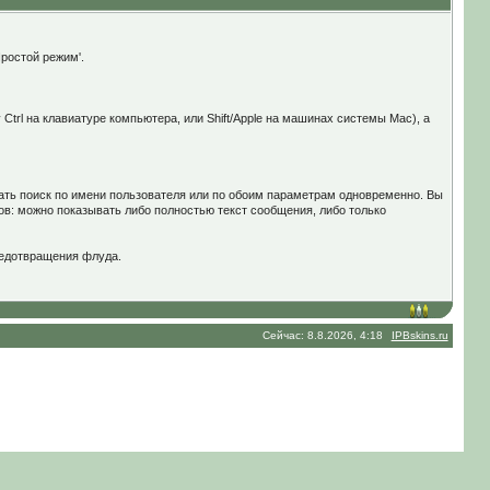
Простой режим'.
trl на клавиатуре компьютера, или Shift/Apple на машинах системы Mac), а
ать поиск по имени пользователя или по обоим параметрам одновременно. Вы
ов: можно показывать либо полностью текст сообщения, либо только
редотвращения флуда.
Сейчас: 8.8.2026, 4:18
IPBskins.ru