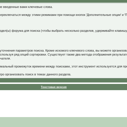
ие введенные вами ключевые слова.
переключаться между этими режимами при помощи кнопок 'Дополнительные опции' и '
здел(ы) форума для поиска (чтобы выбрать несколько разделов, удерживайте клавишу C
уточнения параметров поиска. Кроме искомого ключевого слова, вы можете организов
спользуя ряд опций сортировки. Существует также два метода отображения результат
ючателя.
имальный промежуток времени между поисками, этот инструмент используется для п
о организовать поиск в темах данного раздела.
Текстовая версия