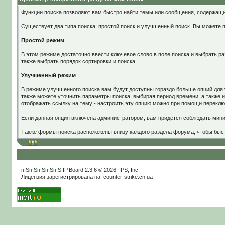
Функции поиска позволяют вам быстро найти темы или сообщения, содержащ
Существует два типа поиска: простой поиск и улучшенный поиск. Вы можете 
Простой режим
В этом режиме достаточно ввести ключевое слово в поле поиска и выбрать ра
также выбрать порядок сортировки и поиска.
Улучшенный режим
В режиме улучшенного поиска вам будут доступны гораздо больше опций для 
также можете уточнить параметры поиска, выбирая период времени, а также и
отображать ссылку на тему - настроить эту опцию можно при помощи перекл
Если данная опция включена администратором, вам придется соблюдать мин
Также формы поиска расположены внизу каждого раздела форума, чтобы быстр
пїЅпїЅпїЅпїЅпїЅ
IP.Board
2.3.6 © 2026
IPS, Inc
.
Лицензия зарегистрирована на: counter-strike.cn.ua