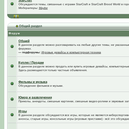
StarCraft
Обсуждаются темы, связанные с играми StarCraft и StarCraft Brood World в го
Модераторы:
Maybe
Общий раздел
Форум
Общий
В данном разделе можно разговаривать на любые другие темы, не указанные 
форумах.
— подфорумы:
Игровые девайсы и компьютерная техника
Куплю / Продам
В данном разделе можно продать или купить игровые девайсы, компьютерные
Здесь размещаются только частные объявления.
Фильмы и музыка
Обсуждение фильмов и музыки.
Юмор и развлечения
Приколы, анекдоты, смешные картинки, смешные видео-ролики и звуковые зап
Игры
В данном разделе обсуждаются все игры, которые не являются киберспортив
анонсы, старые игры, консольные игры (игровые приставки) - всё это обсужда