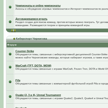
Чемпионаты и online чемпионаты
Анонсы и обсуждение игровых чемпионатов и Интернет-чемпионатов по разл
Договариваемся играть
Раздел создан для поиска команд, против которых можно поиграть. Тут догов
командами. Размещаются теории и принципы командной игры.
Киберспорт Чернигова
Форум
Counter-Strike
Обсуждаются темы, связанные с киберспортивной дисциплиной Counter-Strike в
можно найти Черниговские команды, которые набирают игроков, а также игро
WarCraft (TFT, DOTA, WOW)
Обсуждаются темы связанные с играми WarCraft, Frozen Tron, DOTA и World Of
Fifa
Обсуждаются темы связанные с компьютерной футбольной игрой Fifa в городе 
Quake (2, 3 и 4), Unreal Tournament
Обсуждаются темы, связанные с играми Quake2, Quake3, Quake4 и Unreal Tou