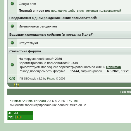
Google.com
Полный список по:
последним действиям
,
именам пользователей
Поздравляем с днем рождения наших пользователей:
Именинников сегодня нет
Будущие календарные события (в пределах 5 дней)
Отсутствуют
Статистика форума
На форуме сообщений:
2930
Зарегистрировано пользователей:
1440
Приветствуем последнего зарегистрированного по имени
Dzhuman
Рекорд посещаемости форума —
15144
, зафиксирован —
6.5.2026, 13:29
IPB SEO style v2.2 by
Fisana
© 2006
Тексто
пїЅпїЅпїЅпїЅпїЅ
IP.Board
2.3.6 © 2026
IPS, Inc
.
Лицензия зарегистрирована на: counter-strike.cn.ua