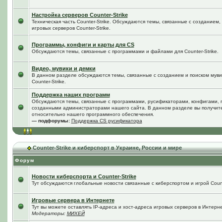
Настройка серверов Counter-Strike
Техническая часть Counter-Strike. Обсуждаются темы, связанные с созданием
игровых серверов Counter-Strike.
Программы, конфиги и карты для CS
Обсуждаются темы, связанные с программами и файлами для Counter-Strike.
Видео, мувики и демки
В данном разделе обсуждаются темы, связанные с созданием и поиском мувик
Counter-Strike.
Поддержка наших программ
Обсуждаются темы, связанные с программами, русификаторами, конфигами, 
созданными администраторами нашего сайта. В данном разделе вы получит
относительно нашего программного обеспечения.
— подфорумы:
Поддержка CS русификатора
Counter-Strike и киберспорт в Украине, России и мире
Форум
Новости киберспорта и Counter-Strike
Тут обсуждаются глобальные новости связанные с киберспортом и игрой Counte
Игровые сервера в Интернете
Тут вы можете оставлять IP-адреса и хост-адреса игровых серверов в Интерне
Модераторы:
МИХЕЙ