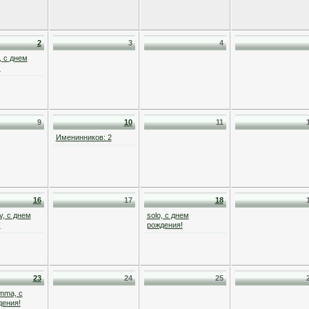
2
3
4
, с днем
!
9
10
11
Именинников: 2
16
17
18
v, с днем
solo, с днем
!
рождения!
23
24
25
mma, с
дения!