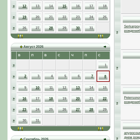
»
12
13
14
15
16
17
18
»
19
20
21
22
23
24
25
Serkarpov
»
26
27
28
29
30
31
рождения
»
Август 2026
В
П
В
С
Ч
П
С
»
1
»
2
3
4
5
6
7
»
8
»
9
10
11
12
13
14
15
Petersono
»
16
17
18
19
20
21
22
рождения
»
»
23
24
25
26
27
28
29
»
30
31
anypocou
днем рож
»
Сентябрь 2026