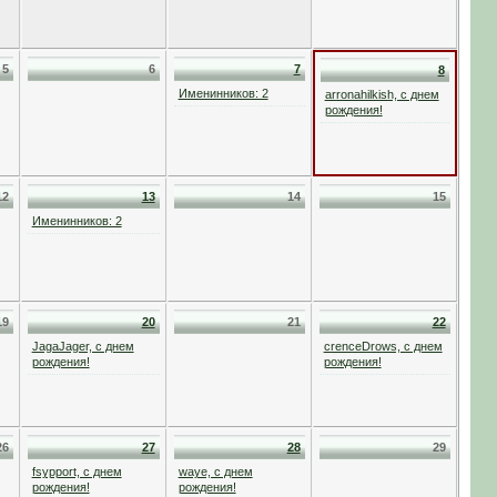
5
6
7
8
Именинников: 2
arronahilkish, с днем
рождения!
12
13
14
15
Именинников: 2
19
20
21
22
JagaJager, с днем
crenceDrows, с днем
рождения!
рождения!
26
27
28
29
fsypport, с днем
waye, с днем
рождения!
рождения!