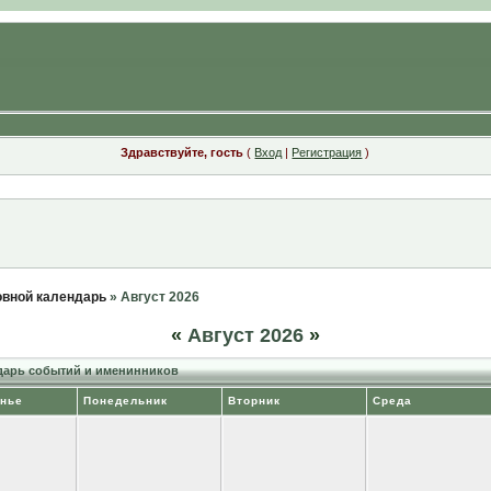
Здравствуйте, гость
(
Вход
|
Регистрация
)
вной календарь
» Август 2026
«
Август 2026
»
арь событий и именинников
нье
Понедельник
Вторник
Среда