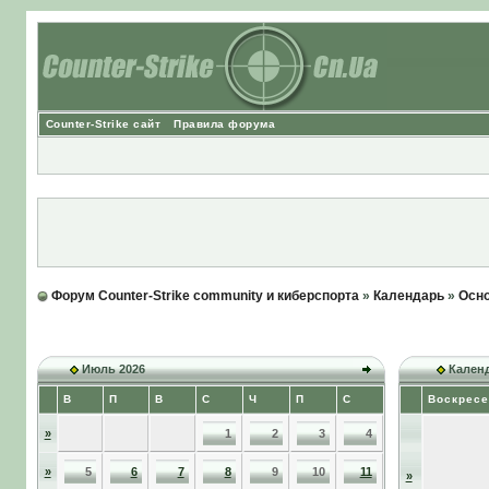
Counter-Strike сайт
Правила форума
Форум Counter-Strike community и киберспорта
»
Календарь
»
Осно
Июль 2026
Календ
В
П
В
С
Ч
П
С
Воскресе
»
1
2
3
4
»
5
6
7
8
9
10
11
»