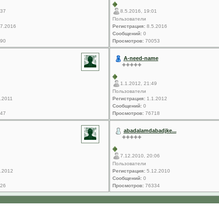
:37
8.5.2016, 19:01
Пользователи
7.2016
Регистрация:
8.5.2016
Сообщений:
0
90
Просмотров:
70053
A-need-name
1.1.2012, 21:49
Пользователи
.2011
Регистрация:
1.1.2012
Сообщений:
0
47
Просмотров:
76718
abadalamdabadjke...
7.12.2010, 20:06
Пользователи
.2012
Регистрация:
5.12.2010
Сообщений:
0
26
Просмотров:
76334