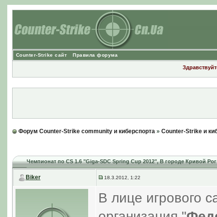
Counter-Strike сайт
Правила форума
Здравствуйте
Форум Counter-Strike community и киберспорта
»
Counter-Strike и к
Чемпионат по CS 1.6 "Giga-SDC Spring Cup 2012"
, В городе Кривой Рог
Biker
18.3.2012, 1:22
В лице игрового с
организация "
Фед