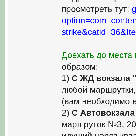
просмотреть тут:
g
option=com_content
strike&catid=36&It
Доехать до места
образом:
1)
С ЖД вокзала "
любой маршрутки, 
(вам необходимо в
2)
С Автовокзала 
маршруток №3, 203
идущий через квар