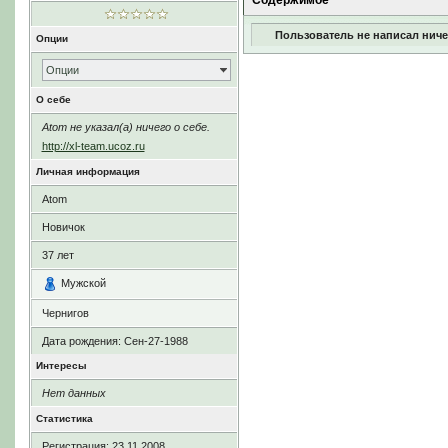
Содержимое
Пользователь не написал ниче
Опции
Опции
О себе
Atom не указал(а) ничего о себе.
http://xl-team.ucoz.ru
Личная информация
Atom
Новичок
37
лет
Мужской
Чернигов
Дата рождения:
Сен-27-1988
Интересы
Нет данных
Статистика
Регистрация: 23.11.2008