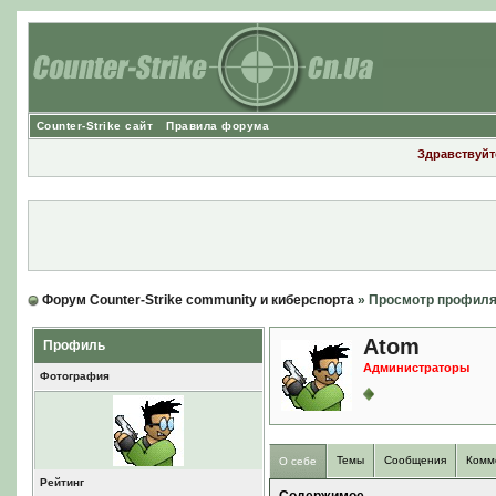
Counter-Strike сайт
Правила форума
Здравствуйте
Форум Counter-Strike community и киберспорта
» Просмотр профил
Atom
Профиль
Администраторы
Фотография
Темы
Сообщения
Комм
О себе
Рейтинг