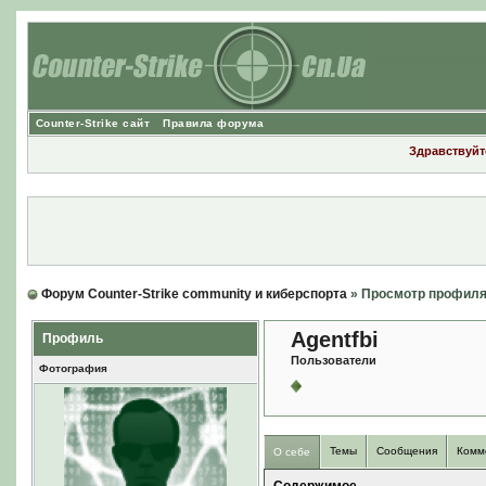
Counter-Strike сайт
Правила форума
Здравствуйте
Форум Counter-Strike community и киберспорта
» Просмотр профил
Agentfbi
Профиль
Пользователи
Фотография
Темы
Сообщения
Комм
О себе