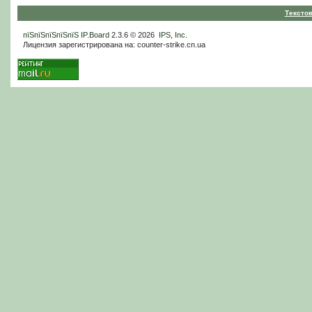
Тексто
пїЅпїЅпїЅпїЅпїЅ
IP.Board
2.3.6 © 2026
IPS, Inc
.
Лицензия зарегистрирована на: counter-strike.cn.ua