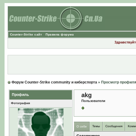
Counter-Strike сайт
Правила форума
Здравствуйте
Форум Counter-Strike community и киберспорта
» Просмотр профил
akg
Профиль
Пользователи
Фотография
Темы
Сообщения
Комм
О себе