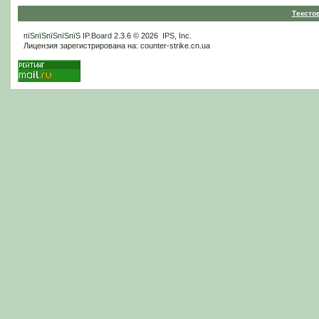
Тексто
пїЅпїЅпїЅпїЅпїЅ
IP.Board
2.3.6 © 2026
IPS, Inc
.
Лицензия зарегистрирована на: counter-strike.cn.ua