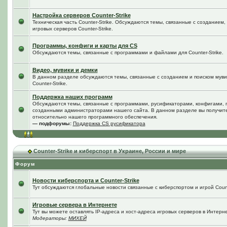
Настройка серверов Counter-Strike
Техническая часть Counter-Strike. Обсуждаются темы, связанные с созданием
игровых серверов Counter-Strike.
Программы, конфиги и карты для CS
Обсуждаются темы, связанные с программами и файлами для Counter-Strike.
Видео, мувики и демки
В данном разделе обсуждаются темы, связанные с созданием и поиском мувик
Counter-Strike.
Поддержка наших программ
Обсуждаются темы, связанные с программами, русификаторами, конфигами, 
созданными администраторами нашего сайта. В данном разделе вы получит
относительно нашего программного обеспечения.
— подфорумы:
Поддержка CS русификатора
Counter-Strike и киберспорт в Украине, России и мире
Форум
Новости киберспорта и Counter-Strike
Тут обсуждаются глобальные новости связанные с киберспортом и игрой Counte
Игровые сервера в Интернете
Тут вы можете оставлять IP-адреса и хост-адреса игровых серверов в Интерне
Модераторы:
МИХЕЙ