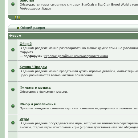
StarCraft
Обсуждаются темы, связанные с играми StarCraft и StarCraft Brood World в го
Модераторы:
Maybe
Общий раздел
Форум
Общий
В данном разделе можно разговаривать на любые другие темы, не указанные 
форумах.
— подфорумы:
Игровые девайсы и компьютерная техника
Куплю / Продам
В данном разделе можно продать или купить игровые девайсы, компьютерные
Здесь размещаются только частные объявления.
Фильмы и музыка
Обсуждение фильмов и музыки.
Юмор и развлечения
Приколы, анекдоты, смешные картинки, смешные видео-ролики и звуковые зап
Игры
В данном разделе обсуждаются все игры, которые не являются киберспортив
анонсы, старые игры, консольные игры (игровые приставки) - всё это обсужда