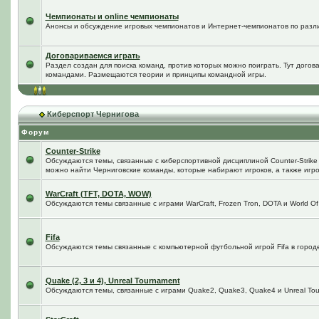
Чемпионаты и online чемпионаты
Анонсы и обсуждение игровых чемпионатов и Интернет-чемпионатов по разл
Договариваемся играть
Раздел создан для поиска команд, против которых можно поиграть. Тут догов
командами. Размещаются теории и принципы командной игры.
Киберспорт Чернигова
Форум
Counter-Strike
Обсуждаются темы, связанные с киберспортивной дисциплиной Counter-Strike в
можно найти Черниговские команды, которые набирают игроков, а также игро
WarCraft (TFT, DOTA, WOW)
Обсуждаются темы связанные с играми WarCraft, Frozen Tron, DOTA и World Of
Fifa
Обсуждаются темы связанные с компьютерной футбольной игрой Fifa в городе 
Quake (2, 3 и 4), Unreal Tournament
Обсуждаются темы, связанные с играми Quake2, Quake3, Quake4 и Unreal Tou