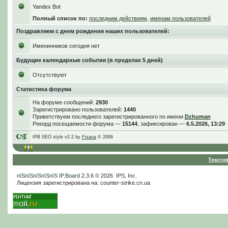
Yandex Bot
Полный список по:
последним действиям
,
именам пользователей
Поздравляем с днем рождения наших пользователей:
Именинников сегодня нет
Будущие календарные события (в пределах 5 дней)
Отсутствуют
Статистика форума
На форуме сообщений:
2930
Зарегистрировано пользователей:
1440
Приветствуем последнего зарегистрированного по имени
Dzhuman
Рекорд посещаемости форума —
15144
, зафиксирован —
6.5.2026, 13:29
IPB SEO style v2.2 by
Fisana
© 2006
Тексто
пїЅпїЅпїЅпїЅпїЅ
IP.Board
2.3.6 © 2026
IPS, Inc
.
Лицензия зарегистрирована на: counter-strike.cn.ua